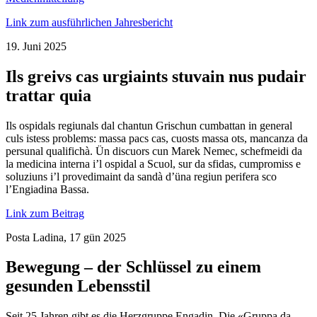
Link zum ausführlichen Jahresbericht
19. Juni 2025
Ils greivs cas urgiaints stuvain nus pudair
trattar quia
Ils ospidals regiunals dal chantun Grischun cumbattan in general
culs istess problems: massa pacs cas, cuosts massa ots, mancanza da
persunal qualifichà. Ün discuors cun Marek Nemec, schefmeidi da
la medicina interna i’l ospidal a Scuol, sur da sfidas, cumpromiss e
soluziuns i’l provedimaint da sandà d’üna regiun perifera sco
l’Engiadina Bassa.
Link zum Beitrag
Posta Ladina, 17 gün 2025
Bewegung – der Schlüssel zu einem
gesunden Lebensstil
Seit 25 Jahren gibt es die Herzgruppe Engadin. Die «Gruppa da