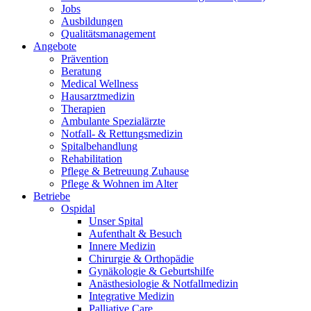
Jobs
Ausbildungen
Qualitätsmanagement
Angebote
Prävention
Beratung
Medical Wellness
Hausarztmedizin
Therapien
Ambulante Spezialärzte
Notfall- & Rettungsmedizin
Spitalbehandlung
Rehabilitation
Pflege & Betreuung Zuhause
Pflege & Wohnen im Alter
Betriebe
Ospidal
Unser Spital
Aufenthalt & Besuch
Innere Medizin
Chirurgie & Orthopädie
Gynäkologie & Geburtshilfe
Anästhesiologie & Notfallmedizin
Integrative Medizin
Palliative Care