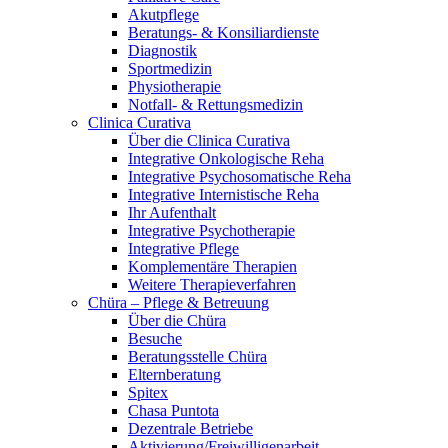
Akutpflege
Beratungs- & Konsiliardienste
Diagnostik
Sportmedizin
Physiotherapie
Notfall- & Rettungsmedizin
Clinica Curativa
Über die Clinica Curativa
Integrative Onkologische Reha
Integrative Psychosomatische Reha
Integrative Internistische Reha
Ihr Aufenthalt
Integrative Psychotherapie
Integrative Pflege
Komplementäre Therapien
Weitere Therapieverfahren
Chüra – Pflege & Betreuung
Über die Chüra
Besuche
Beratungsstelle Chüra
Elternberatung
Spitex
Chasa Puntota
Dezentrale Betriebe
Aktivierung/Freiwilligenarbeit