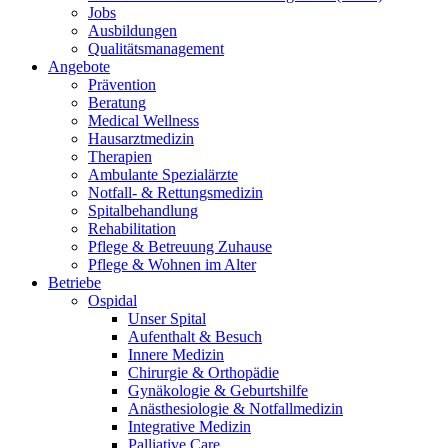
Jobs
Ausbildungen
Qualitätsmanagement
Angebote
Prävention
Beratung
Medical Wellness
Hausarztmedizin
Therapien
Ambulante Spezialärzte
Notfall- & Rettungsmedizin
Spitalbehandlung
Rehabilitation
Pflege & Betreuung Zuhause
Pflege & Wohnen im Alter
Betriebe
Ospidal
Unser Spital
Aufenthalt & Besuch
Innere Medizin
Chirurgie & Orthopädie
Gynäkologie & Geburtshilfe
Anästhesiologie & Notfallmedizin
Integrative Medizin
Palliative Care