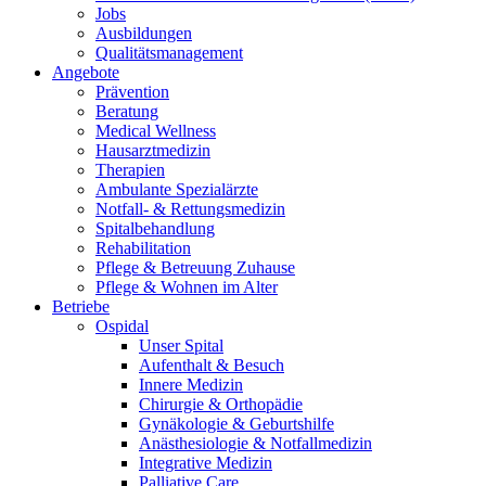
Jobs
Ausbildungen
Qualitätsmanagement
Angebote
Prävention
Beratung
Medical Wellness
Hausarztmedizin
Therapien
Ambulante Spezialärzte
Notfall- & Rettungsmedizin
Spitalbehandlung
Rehabilitation
Pflege & Betreuung Zuhause
Pflege & Wohnen im Alter
Betriebe
Ospidal
Unser Spital
Aufenthalt & Besuch
Innere Medizin
Chirurgie & Orthopädie
Gynäkologie & Geburtshilfe
Anästhesiologie & Notfallmedizin
Integrative Medizin
Palliative Care