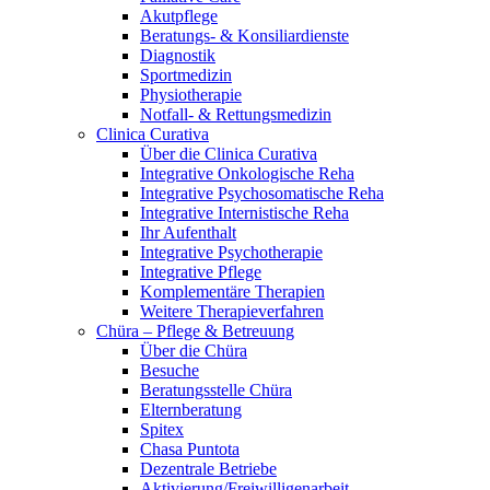
Akutpflege
Beratungs- & Konsiliardienste
Diagnostik
Sportmedizin
Physiotherapie
Notfall- & Rettungsmedizin
Clinica Curativa
Über die Clinica Curativa
Integrative Onkologische Reha
Integrative Psychosomatische Reha
Integrative Internistische Reha
Ihr Aufenthalt
Integrative Psychotherapie
Integrative Pflege
Komplementäre Therapien
Weitere Therapieverfahren
Chüra – Pflege & Betreuung
Über die Chüra
Besuche
Beratungsstelle Chüra
Elternberatung
Spitex
Chasa Puntota
Dezentrale Betriebe
Aktivierung/Freiwilligenarbeit