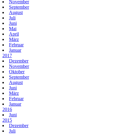
November
September
August
Juli
Juni
Mai
April
März
Februar
Januar
2017
Dezember
November
Oktober
September
August
Juni
März
Februar
Januar
2016
Juni
2015
Dezember
Juli