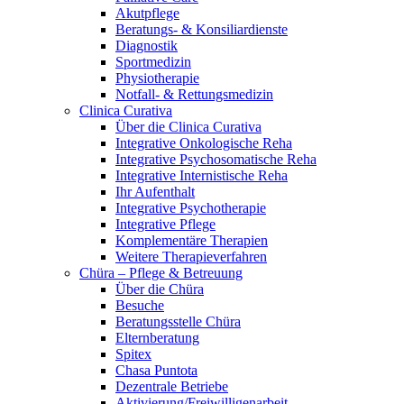
Akutpflege
Beratungs- & Konsiliardienste
Diagnostik
Sportmedizin
Physiotherapie
Notfall- & Rettungsmedizin
Clinica Curativa
Über die Clinica Curativa
Integrative Onkologische Reha
Integrative Psychosomatische Reha
Integrative Internistische Reha
Ihr Aufenthalt
Integrative Psychotherapie
Integrative Pflege
Komplementäre Therapien
Weitere Therapieverfahren
Chüra – Pflege & Betreuung
Über die Chüra
Besuche
Beratungsstelle Chüra
Elternberatung
Spitex
Chasa Puntota
Dezentrale Betriebe
Aktivierung/Freiwilligenarbeit