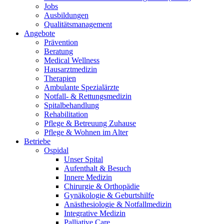
Jobs
Ausbildungen
Qualitätsmanagement
Angebote
Prävention
Beratung
Medical Wellness
Hausarztmedizin
Therapien
Ambulante Spezialärzte
Notfall- & Rettungsmedizin
Spitalbehandlung
Rehabilitation
Pflege & Betreuung Zuhause
Pflege & Wohnen im Alter
Betriebe
Ospidal
Unser Spital
Aufenthalt & Besuch
Innere Medizin
Chirurgie & Orthopädie
Gynäkologie & Geburtshilfe
Anästhesiologie & Notfallmedizin
Integrative Medizin
Palliative Care