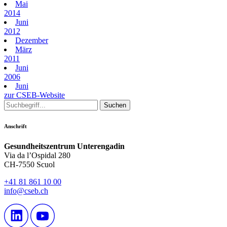
Mai
2014
Juni
2012
Dezember
März
2011
Juni
2006
Juni
zur CSEB-Website
Anschrift
Gesundheitszentrum Unterengadin
Via da l’Ospidal 280
CH-7550 Scuol
+41 81 861 10 00
info@cseb.ch