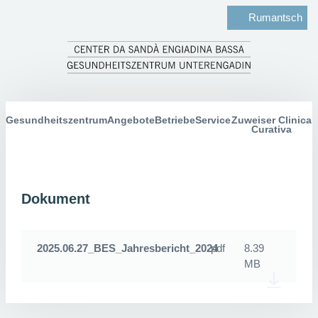
Rumantsch
Gesundheitszentrum
Angebote
Betriebe
Service
Zuweiser Clinica
Curativa
Dokument
2025.06.27_BES_Jahresbericht_2024
pdf
8.39
MB