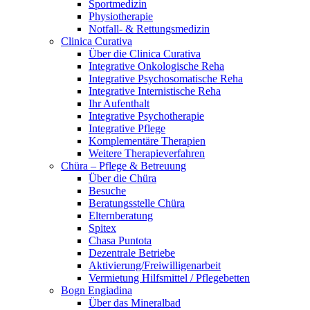
Sportmedizin
Physiotherapie
Notfall- & Rettungsmedizin
Clinica Curativa
Über die Clinica Curativa
Integrative Onkologische Reha
Integrative Psychosomatische Reha
Integrative Internistische Reha
Ihr Aufenthalt
Integrative Psychotherapie
Integrative Pflege
Komplementäre Therapien
Weitere Therapieverfahren
Chüra – Pflege & Betreuung
Über die Chüra
Besuche
Beratungsstelle Chüra
Elternberatung
Spitex
Chasa Puntota
Dezentrale Betriebe
Aktivierung/Freiwilligenarbeit
Vermietung Hilfsmittel / Pflegebetten
Bogn Engiadina
Über das Mineralbad