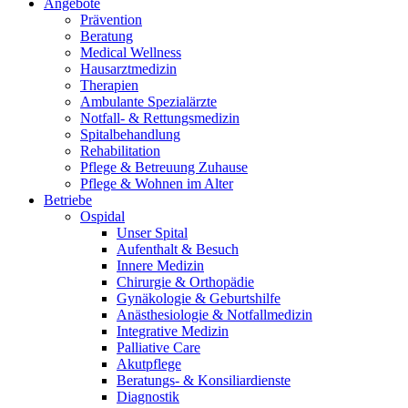
Angebote
Prävention
Beratung
Medical Wellness
Hausarztmedizin
Therapien
Ambulante Spezialärzte
Notfall- & Rettungsmedizin
Spitalbehandlung
Rehabilitation
Pflege & Betreuung Zuhause
Pflege & Wohnen im Alter
Betriebe
Ospidal
Unser Spital
Aufenthalt & Besuch
Innere Medizin
Chirurgie & Orthopädie
Gynäkologie & Geburtshilfe
Anästhesiologie & Notfallmedizin
Integrative Medizin
Palliative Care
Akutpflege
Beratungs- & Konsiliardienste
Diagnostik