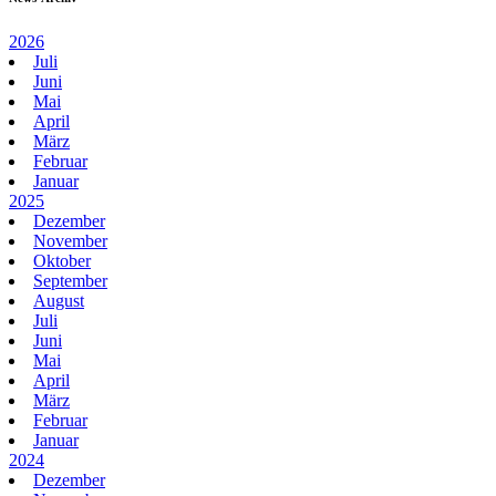
2026
Juli
Juni
Mai
April
März
Februar
Januar
2025
Dezember
November
Oktober
September
August
Juli
Juni
Mai
April
März
Februar
Januar
2024
Dezember