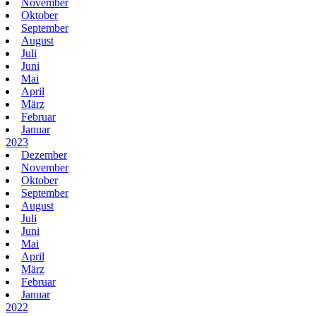
November
Oktober
September
August
Juli
Juni
Mai
April
März
Februar
Januar
2023
Dezember
November
Oktober
September
August
Juli
Juni
Mai
April
März
Februar
Januar
2022