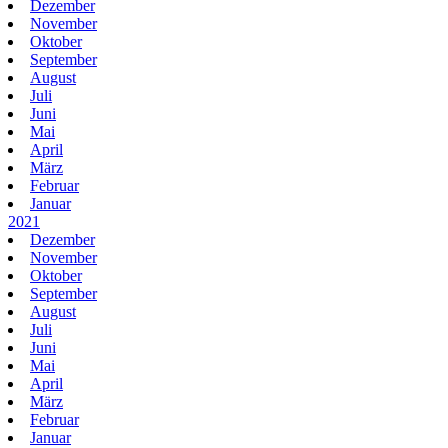
Dezember
November
Oktober
September
August
Juli
Juni
Mai
April
März
Februar
Januar
2021
Dezember
November
Oktober
September
August
Juli
Juni
Mai
April
März
Februar
Januar