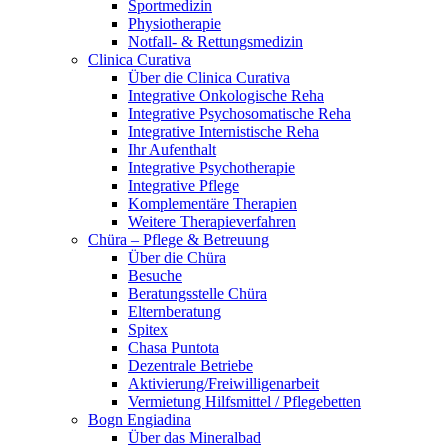
Sportmedizin
Physiotherapie
Notfall- & Rettungsmedizin
Clinica Curativa
Über die Clinica Curativa
Integrative Onkologische Reha
Integrative Psychosomatische Reha
Integrative Internistische Reha
Ihr Aufenthalt
Integrative Psychotherapie
Integrative Pflege
Komplementäre Therapien
Weitere Therapieverfahren
Chüra – Pflege & Betreuung
Über die Chüra
Besuche
Beratungsstelle Chüra
Elternberatung
Spitex
Chasa Puntota
Dezentrale Betriebe
Aktivierung/Freiwilligenarbeit
Vermietung Hilfsmittel / Pflegebetten
Bogn Engiadina
Über das Mineralbad