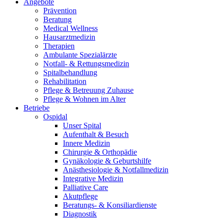
Angebote
Prävention
Beratung
Medical Wellness
Hausarztmedizin
Therapien
Ambulante Spezialärzte
Notfall- & Rettungsmedizin
Spitalbehandlung
Rehabilitation
Pflege & Betreuung Zuhause
Pflege & Wohnen im Alter
Betriebe
Ospidal
Unser Spital
Aufenthalt & Besuch
Innere Medizin
Chirurgie & Orthopädie
Gynäkologie & Geburtshilfe
Anästhesiologie & Notfallmedizin
Integrative Medizin
Palliative Care
Akutpflege
Beratungs- & Konsiliardienste
Diagnostik