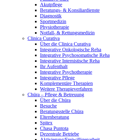
Akutpflege
Beratungs- & Konsiliardienste
Diagnostik
Sportmedizin
Physiotherapie
Notfall- & Rettungsmedizin
Clinica Curativa
Über die Clinica Curativa
Integrative Onkologische Reha
Integrative Psychosomatische Reha
Integrative Internistische Reha
Ihr Aufenthalt
Integrative Psychotherapie
Integrative Pflege
Komplementäre Therapien
Weitere Therapieverfahren
Chüra – Pflege & Betreuung
Über die Chüra
Besuche
Beratungsstelle Chüra
Elternberatung
Spitex
Chasa Puntota
Dezentrale Betriebe
Aktivierung/Freiwilligenarbeit