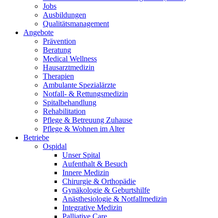
Jobs
Ausbildungen
Qualitätsmanagement
Angebote
Prävention
Beratung
Medical Wellness
Hausarztmedizin
Therapien
Ambulante Spezialärzte
Notfall- & Rettungsmedizin
Spitalbehandlung
Rehabilitation
Pflege & Betreuung Zuhause
Pflege & Wohnen im Alter
Betriebe
Ospidal
Unser Spital
Aufenthalt & Besuch
Innere Medizin
Chirurgie & Orthopädie
Gynäkologie & Geburtshilfe
Anästhesiologie & Notfallmedizin
Integrative Medizin
Palliative Care