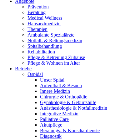
Angebote
Prävention
Beratung
Medical Wellness
Hausarztmedizin
Therapien
Ambulante Spezialärzte
Notfall- & Rettungsmedizin
Spitalbehandlung
Rehabilitation
Pflege & Betreuung Zuhause
Pflege & Wohnen im Alter
Betriebe
Ospidal
Unser Spital
Aufenthalt & Besuch
Innere Medizin
Chirurgie & Orthopädie
Gynäkologie & Geburtshilfe
Anästhesiologie & Notfallmedizin
Integrative Medizin
Palliative Care
Akutpflege
Beratungs- & Konsiliardienste
Diagnostik