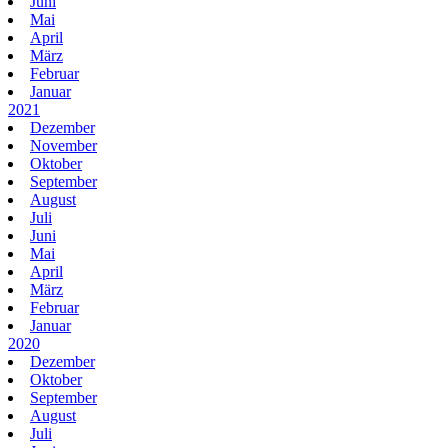
Juni
Mai
April
März
Februar
Januar
2021
Dezember
November
Oktober
September
August
Juli
Juni
Mai
April
März
Februar
Januar
2020
Dezember
Oktober
September
August
Juli