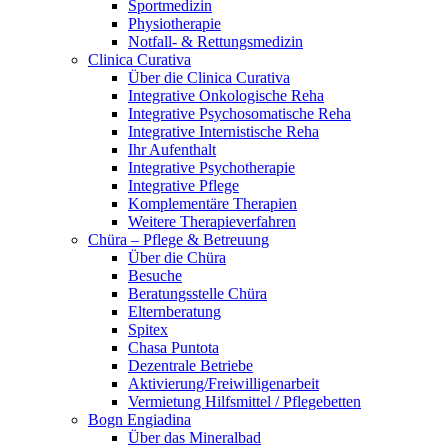
Sportmedizin
Physiotherapie
Notfall- & Rettungsmedizin
Clinica Curativa
Über die Clinica Curativa
Integrative Onkologische Reha
Integrative Psychosomatische Reha
Integrative Internistische Reha
Ihr Aufenthalt
Integrative Psychotherapie
Integrative Pflege
Komplementäre Therapien
Weitere Therapieverfahren
Chüra – Pflege & Betreuung
Über die Chüra
Besuche
Beratungsstelle Chüra
Elternberatung
Spitex
Chasa Puntota
Dezentrale Betriebe
Aktivierung/Freiwilligenarbeit
Vermietung Hilfsmittel / Pflegebetten
Bogn Engiadina
Über das Mineralbad