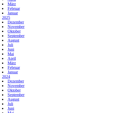
März
Februar
Januar
2025
Dezember
November
Oktober
September
August
Juli
Juni
Mai
April
März
Februar
Januar
2024
Dezember
November
Oktober
September
August
Juli
Juni
Mai