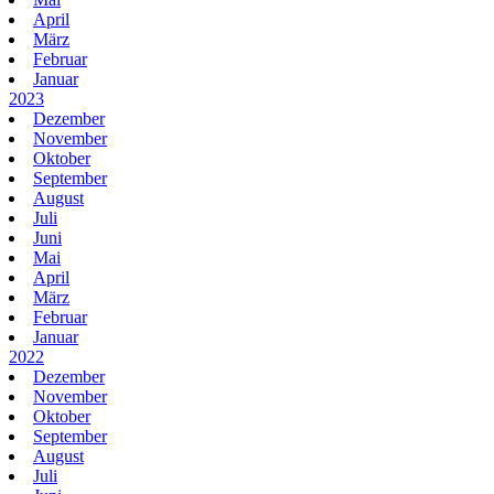
April
März
Februar
Januar
2023
Dezember
November
Oktober
September
August
Juli
Juni
Mai
April
März
Februar
Januar
2022
Dezember
November
Oktober
September
August
Juli