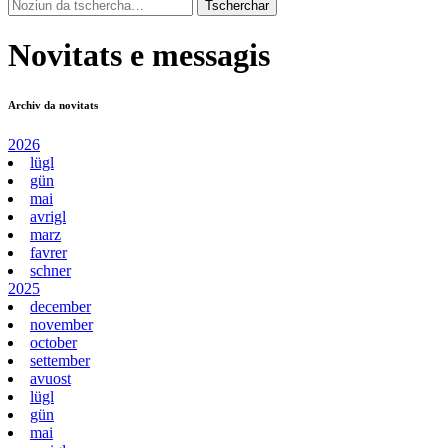
Novitats e messagis
Archiv da novitats
2026
lügl
gün
mai
avrigl
marz
favrer
schner
2025
december
november
october
settember
avuost
lügl
gün
mai