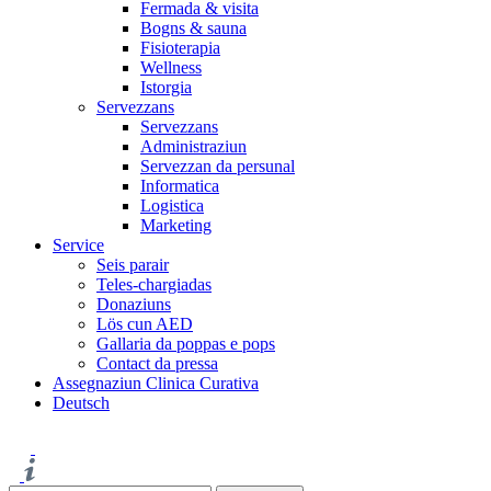
Fermada & visita
Bogns & sauna
Fisioterapia
Wellness
Istorgia
Servezzans
Servezzans
Administraziun
Servezzan da persunal
Informatica
Logistica
Marketing
Service
Seis parair
Teles-chargiadas
Donaziuns
Lös cun AED
Gallaria da poppas e pops
Contact da pressa
Assegnaziun Clinica Curativa
Deutsch