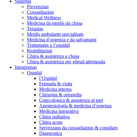
Spüertas
Prevenziun
Cussagliaziun
Medical Wellness
Medicina da meidis da chasa
Terapias
Meidis ambulants specialisats
Medicina d’urgenza e da salvamaint
Trattamaint a l’ospidal
Reabilitaziun
Chüra & assistenza a chasa
Chüra & assistenza per glieud attempada
Intrapraisas
Ospidal
l’Ospidal
Fermada & visita
Medicina interna
Chirurgia & ortopedia
Ginecologica & assistenza al part
Anestesiologia & medicina d’urgenza
Medicina integrativa
Chüra palliativa
Chüra acuta
Servezzans da cussagliaziun & consiliars
Diagnostica