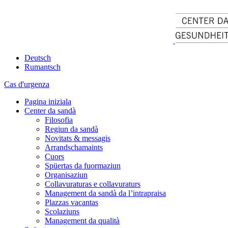
Deutsch
Rumantsch
Cas d'urgenza
Pagina iniziala
Center da sandà
Filosofia
Regiun da sandà
Novitats & messagis
Arrandschamaints
Cuors
Spüertas da fuormaziun
Organisaziun
Collavuraturas e collavuraturs
Management da sandà da l’intrapraisa
Plazzas vacantas
Scolaziuns
Management da qualità