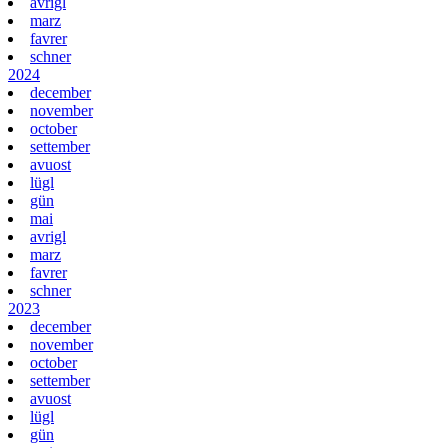
avrigl
marz
favrer
schner
2024
december
november
october
settember
avuost
lügl
gün
mai
avrigl
marz
favrer
schner
2023
december
november
october
settember
avuost
lügl
gün