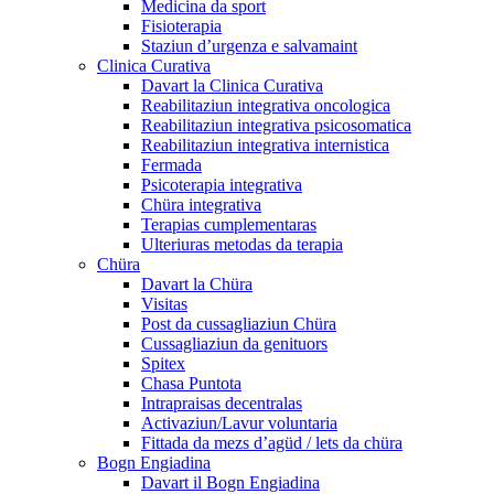
Medicina da sport
Fisioterapia
Staziun d’urgenza e salvamaint
Clinica Curativa
Davart la Clinica Curativa
Reabilitaziun integrativa oncologica
Reabilitaziun integrativa psicosomatica
Reabilitaziun integrativa internistica
Fermada
Psicoterapia integrativa
Chüra integrativa
Terapias cumplementaras
Ulteriuras metodas da terapia
Chüra
Davart la Chüra
Visitas
Post da cussagliaziun Chüra
Cussagliaziun da genituors
Spitex
Chasa Puntota
Intrapraisas decentralas
Activaziun/Lavur voluntaria
Fittada da mezs d’agüd / lets da chüra
Bogn Engiadina
Davart il Bogn Engiadina