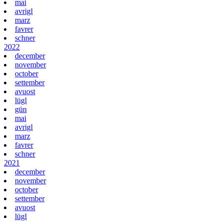
mai
avrigl
marz
favrer
schner
2022
december
november
october
settember
avuost
lügl
gün
mai
avrigl
marz
favrer
schner
2021
december
november
october
settember
avuost
lügl