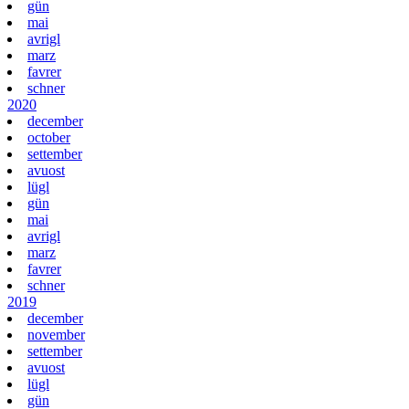
gün
mai
avrigl
marz
favrer
schner
2020
december
october
settember
avuost
lügl
gün
mai
avrigl
marz
favrer
schner
2019
december
november
settember
avuost
lügl
gün