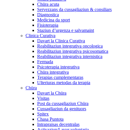
Chüra acuta
Servezzans da cussagliaziun & consiliars
Diagnostica
Medicina da sport
Fisioterapia
Staziun d’urgenza e salvamaint
Clinica Curativa
Davart la Clinica Curativa
Reabilitaziun integrativa oncologica
Reabilitaziun integrativa psicosomatica
Reabilitaziun integrativa internistica
Fermada
Psicoterapia integrativa
Chüra integrativa
Terapias cumplementaras
Ulteriuras metodas da terapia
Chüra
Davart la Chüra
Visitas
Post da cussagliaziun Chüra
Cussagliaziun da genituors
Spitex
Chasa Puntota
Intrapraisas decentralas
Activaziun/Lavur voluntaria