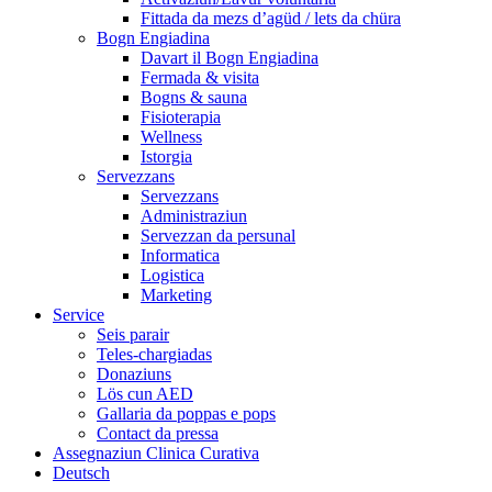
Fittada da mezs d’agüd / lets da chüra
Bogn Engiadina
Davart il Bogn Engiadina
Fermada & visita
Bogns & sauna
Fisioterapia
Wellness
Istorgia
Servezzans
Servezzans
Administraziun
Servezzan da persunal
Informatica
Logistica
Marketing
Service
Seis parair
Teles-chargiadas
Donaziuns
Lös cun AED
Gallaria da poppas e pops
Contact da pressa
Assegnaziun Clinica Curativa
Deutsch