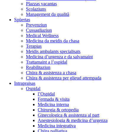
Plazzas vacantas
Scolaziuns
Management da qualità
Spüertas
Prevenziun
Cussagliaziun
Medical Wellness
Medicina da meidis da chasa
Terapias
Meidis ambulants specialisats
Medicina d’urgenza e da salvamaint
Trattamaint a l’ospidal
Reabilitaziun
Chüra & assistenza a chasa
Chüra & assistenza per glieud attempada
Intrapraisas
Ospidal
l’Ospidal
Fermada & visita
Medicina interna
Chirurgia & ortopedia
Ginecologica & assistenza al part
Anestesiologia & medicina d’urgenza
Medicina integrativa
Chüra palliativa