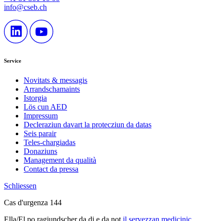
info@cseb.ch
Service
Novitats & messagis
Arrandschamaints
Istorgia
Lös cun AED
Impressum
Decleraziun davart la protecziun da datas
Seis parair
Teles-chargiadas
Donaziuns
Management da qualità
Contact da pressa
Schliessen
Cas d'urgenza 144
Ella/El po ragiundscher da di e da not
il servezzan medicinic