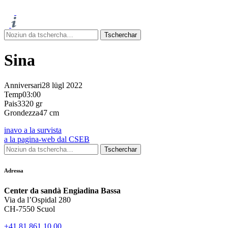
Sina
Anniversari
28 lügl 2022
Temp
03:00
Pais
3320 gr
Grondezza
47 cm
inavo a la survista
a la pagina-web dal CSEB
Adressa
Center da sandà Engiadina Bassa
Via da l’Ospidal 280
CH-7550 Scuol
+41 81 861 10 00