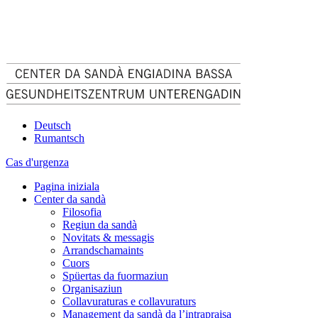
Deutsch
Rumantsch
Cas d'urgenza
Pagina iniziala
Center da sandà
Filosofia
Regiun da sandà
Novitats & messagis
Arrandschamaints
Cuors
Spüertas da fuormaziun
Organisaziun
Collavuraturas e collavuraturs
Management da sandà da l’intrapraisa