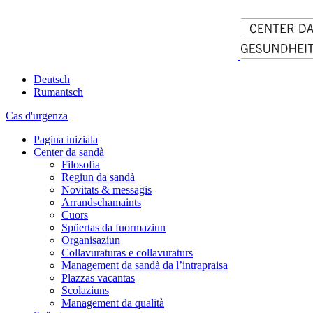
Deutsch
Rumantsch
Cas d'urgenza
Pagina iniziala
Center da sandà
Filosofia
Regiun da sandà
Novitats & messagis
Arrandschamaints
Cuors
Spüertas da fuormaziun
Organisaziun
Collavuraturas e collavuraturs
Management da sandà da l’intrapraisa
Plazzas vacantas
Scolaziuns
Management da qualità