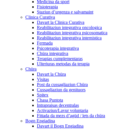
Medicina da sport
Fisioterapia
Staziun d’urgenza e salvamaint
Clinica Curativa
Davart la Clinica Curativa
Reabilitaziun integrativa oncologica
Reabilitaziun integrativa psicosomatica
Reabilitaziun integrativa internistica
Fermada
Psicoterapia integrativa
Chüra integrativa
Terapias cumplementaras
Ulteriuras metodas da terapia
Chüra
Davart la Chüra
Visitas
Post da cussagliaziun Chüra
Cussagliaziun da genituors
Spitex
Chasa Puntota
Intrapraisas decentralas
Activaziun/Lavur voluntaria
Fittada da mezs d’agüd / lets da chüra
Bogn Engiadina
Davart il Bogn Engiadina