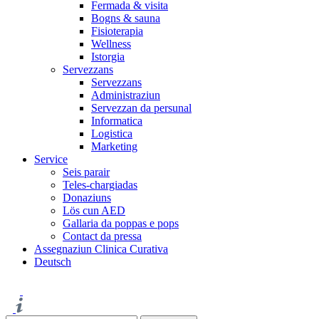
Fermada & visita
Bogns & sauna
Fisioterapia
Wellness
Istorgia
Servezzans
Servezzans
Administraziun
Servezzan da persunal
Informatica
Logistica
Marketing
Service
Seis parair
Teles-chargiadas
Donaziuns
Lös cun AED
Gallaria da poppas e pops
Contact da pressa
Assegnaziun Clinica Curativa
Deutsch