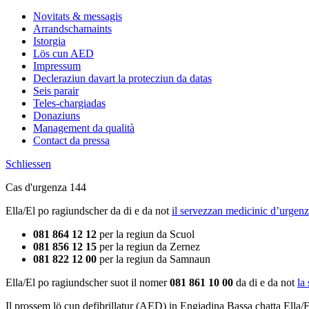
Novitats & messagis
Arrandschamaints
Istorgia
Lös cun AED
Impressum
Decleraziun davart la protecziun da datas
Seis parair
Teles-chargiadas
Donaziuns
Management da qualità
Contact da pressa
Schliessen
Cas d'urgenza 144
Ella/El po ragiundscher da di e da not
il servezzan medicinic d’urgen
081 864 12 12
per la regiun da Scuol
081 856 12 15
per la regiun da Zernez
081 822 12 00
per la regiun da Samnaun
Ella/El po ragiundscher suot il nomer
081 861 10 00
da di e da not
la
Il prossem lö cun defibrillatur (AED) in Engiadina Bassa chatta Ella/