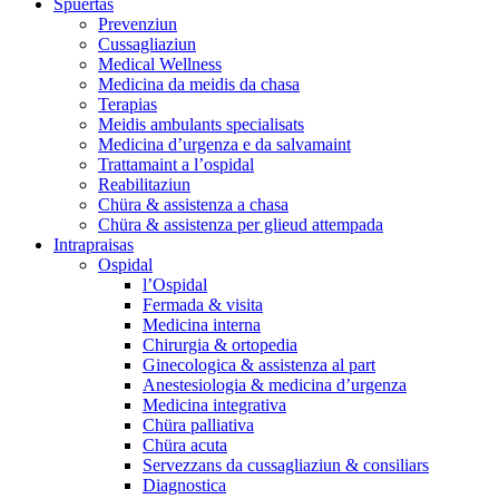
Spüertas
Prevenziun
Cussagliaziun
Medical Wellness
Medicina da meidis da chasa
Terapias
Meidis ambulants specialisats
Medicina d’urgenza e da salvamaint
Trattamaint a l’ospidal
Reabilitaziun
Chüra & assistenza a chasa
Chüra & assistenza per glieud attempada
Intrapraisas
Ospidal
l’Ospidal
Fermada & visita
Medicina interna
Chirurgia & ortopedia
Ginecologica & assistenza al part
Anestesiologia & medicina d’urgenza
Medicina integrativa
Chüra palliativa
Chüra acuta
Servezzans da cussagliaziun & consiliars
Diagnostica