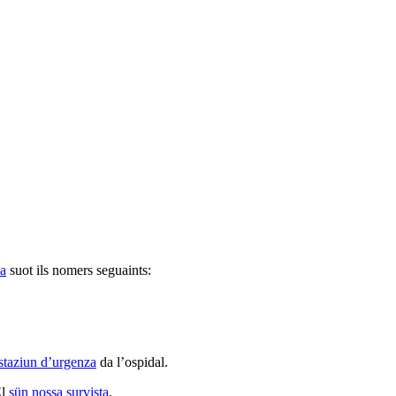
za
suot ils nomers seguaints:
 staziun d’urgenza
da l’ospidal.
El
sün nossa survista
.