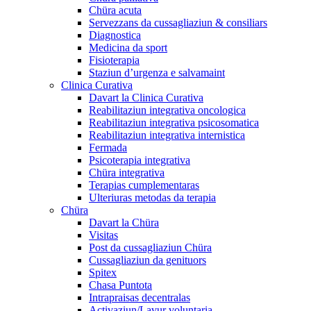
Chüra acuta
Servezzans da cussagliaziun & consiliars
Diagnostica
Medicina da sport
Fisioterapia
Staziun d’urgenza e salvamaint
Clinica Curativa
Davart la Clinica Curativa
Reabilitaziun integrativa oncologica
Reabilitaziun integrativa psicosomatica
Reabilitaziun integrativa internistica
Fermada
Psicoterapia integrativa
Chüra integrativa
Terapias cumplementaras
Ulteriuras metodas da terapia
Chüra
Davart la Chüra
Visitas
Post da cussagliaziun Chüra
Cussagliaziun da genituors
Spitex
Chasa Puntota
Intrapraisas decentralas
Activaziun/Lavur voluntaria