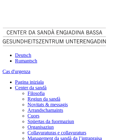
Deutsch
Rumantsch
Cas d'urgenza
Pagina iniziala
Center da sandà
Filosofia
Regiun da sandà
Novitats & messagis
Arrandschamaints
Cuors
Spüertas da fuormaziun
Organisaziun
Collavuraturas e collavuraturs
Management da sandà da l’intrapraisa