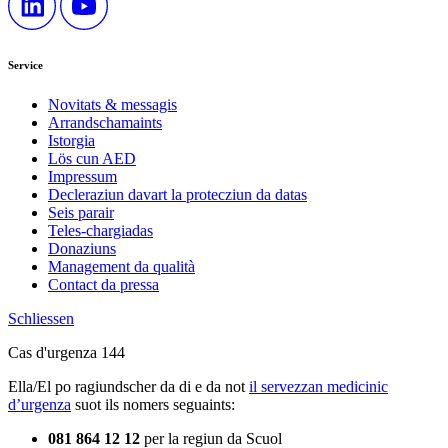
Service
Novitats & messagis
Arrandschamaints
Istorgia
Lös cun AED
Impressum
Decleraziun davart la protecziun da datas
Seis parair
Teles-chargiadas
Donaziuns
Management da qualità
Contact da pressa
Schliessen
Cas d'urgenza 144
Ella/El po ragiundscher da di e da not
il servezzan medicinic
d’urgenza
suot ils nomers seguaints:
081 864 12 12
per la regiun da Scuol