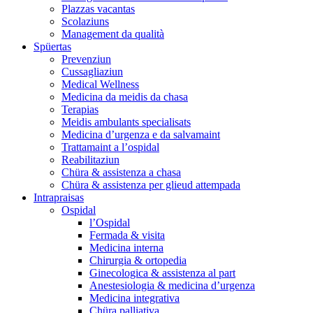
Plazzas vacantas
Scolaziuns
Management da qualità
Spüertas
Prevenziun
Cussagliaziun
Medical Wellness
Medicina da meidis da chasa
Terapias
Meidis ambulants specialisats
Medicina d’urgenza e da salvamaint
Trattamaint a l’ospidal
Reabilitaziun
Chüra & assistenza a chasa
Chüra & assistenza per glieud attempada
Intrapraisas
Ospidal
l’Ospidal
Fermada & visita
Medicina interna
Chirurgia & ortopedia
Ginecologica & assistenza al part
Anestesiologia & medicina d’urgenza
Medicina integrativa
Chüra palliativa