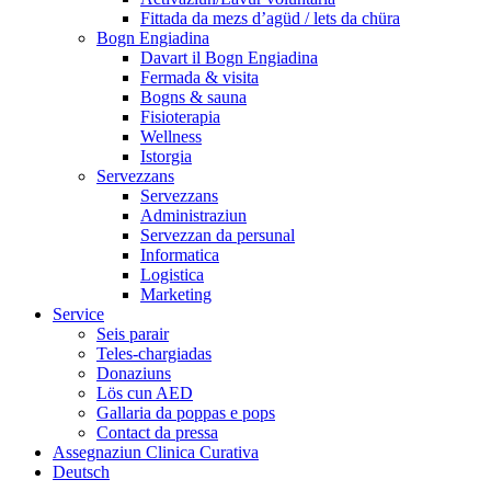
Fittada da mezs d’agüd / lets da chüra
Bogn Engiadina
Davart il Bogn Engiadina
Fermada & visita
Bogns & sauna
Fisioterapia
Wellness
Istorgia
Servezzans
Servezzans
Administraziun
Servezzan da persunal
Informatica
Logistica
Marketing
Service
Seis parair
Teles-chargiadas
Donaziuns
Lös cun AED
Gallaria da poppas e pops
Contact da pressa
Assegnaziun Clinica Curativa
Deutsch