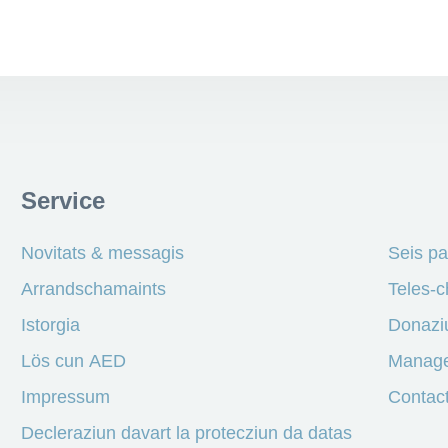
Service
Novitats & messagis
Seis pa
Arrandschamaints
Teles-c
Istorgia
Donazi
Lös cun AED
Manage
Impressum
Contact
Decleraziun davart la protecziun da datas