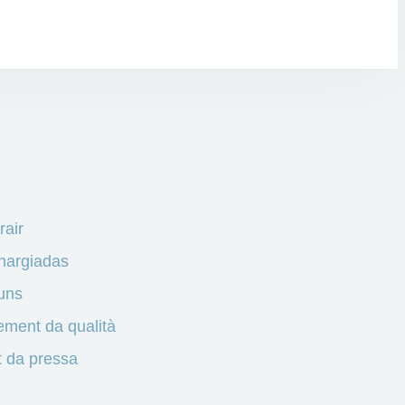
rair
hargiadas
uns
ment da qualità
 da pressa