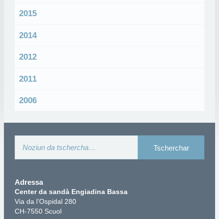
2015
2014
2012
2011
2006
Adressa
Center da sandà Engiadina Bassa
Via da l’Ospidal 280
CH-7550 Scuol