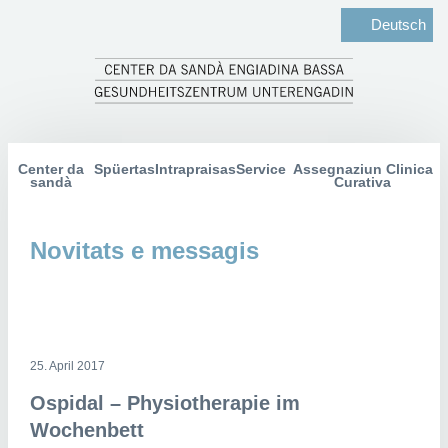
Deutsch
Center da
Spüertas
Intrapraisas
Service
Assegnaziun Clinica
sandà
Curativa
Novitats e messagis
25. April 2017
Ospidal – Physiotherapie im
Wochenbett