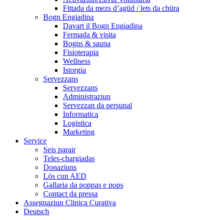
Fittada da mezs d’agüd / lets da chüra
Bogn Engiadina
Davart il Bogn Engiadina
Fermada & visita
Bogns & sauna
Fisioterapia
Wellness
Istorgia
Servezzans
Servezzans
Administraziun
Servezzan da persunal
Informatica
Logistica
Marketing
Service
Seis parair
Teles-chargiadas
Donaziuns
Lös cun AED
Gallaria da poppas e pops
Contact da pressa
Assegnaziun Clinica Curativa
Deutsch