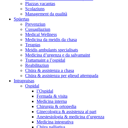
Plazzas vacantas
Scolaziuns
Management da qualità
Spüertas
Prevenziun
Cussagliaziun
Medical Wellness
Medicina da meidis da chasa
Terapias
Meidis ambulants specialisats
Medicina d’urgenza e da salvamaint
Trattamaint a l’ospidal
Reabilitaziun
Chüra & assistenza a chasa
Chüra & assistenza per glieud attempada
Intrapraisas
Ospidal
l’Ospidal
Fermada & visita
Medicina interna
Chirurgia & ortopedia
Ginecologica & assistenza al part
Anestesiologia & medicina d’urgenza
Medicina integrativa
Chüra palliativa