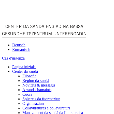
Deutsch
Rumantsch
Cas d'urgenza
Pagina iniziala
Center da sandà
Filosofia
Regiun da sandà
Novitats & messagis
Arrandschamaints
Cuors
Spüertas da fuormaziun
Organisaziun
Collavuraturas e collavuraturs
Management da sandà da l’intrapraisa