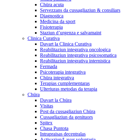
Chüra acuta
Servezzans da cussagliaziun & consiliars
Diagnostica
Medicina da sport
Fisioterapia
Staziun d’urgenza e salvamaint
Clinica Curativa
Davart la Clinica Curativa
Reabilitaziun integrativa oncologica
Reabilitaziun integrativa psicosomatica
Reabilitaziun integrativa internistica
Fermada
Psicoterapia integrativa
Chüra integrativa
Terapias cumplementaras
Ulteriuras metodas da terapia
Chüra
Davart la Chüra
Visitas
Post da cussagliaziun Chüra
Cussagliaziun da genituors
Spitex
Chasa Puntota
Intrapraisas decentralas
Activaziun/Lavur voluntaria