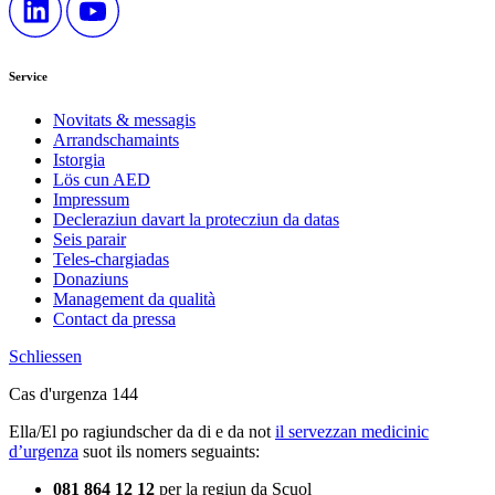
Service
Novitats & messagis
Arrandschamaints
Istorgia
Lös cun AED
Impressum
Decleraziun davart la protecziun da datas
Seis parair
Teles-chargiadas
Donaziuns
Management da qualità
Contact da pressa
Schliessen
Cas d'urgenza 144
Ella/El po ragiundscher da di e da not
il servezzan medicinic
d’urgenza
suot ils nomers seguaints:
081 864 12 12
per la regiun da Scuol