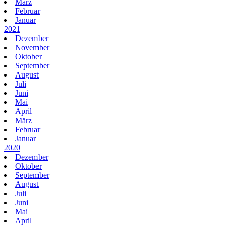
März
Februar
Januar
2021
Dezember
November
Oktober
September
August
Juli
Juni
Mai
April
März
Februar
Januar
2020
Dezember
Oktober
September
August
Juli
Juni
Mai
April