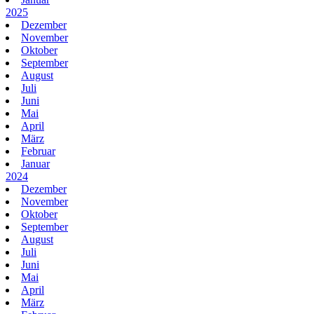
2025
Dezember
November
Oktober
September
August
Juli
Juni
Mai
April
März
Februar
Januar
2024
Dezember
November
Oktober
September
August
Juli
Juni
Mai
April
März