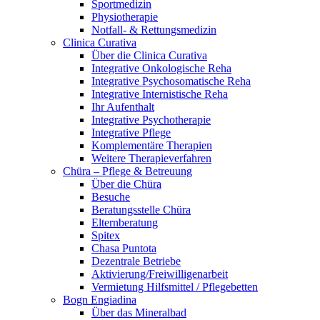
Sportmedizin
Physiotherapie
Notfall- & Rettungsmedizin
Clinica Curativa
Über die Clinica Curativa
Integrative Onkologische Reha
Integrative Psychosomatische Reha
Integrative Internistische Reha
Ihr Aufenthalt
Integrative Psychotherapie
Integrative Pflege
Komplementäre Therapien
Weitere Therapieverfahren
Chüra – Pflege & Betreuung
Über die Chüra
Besuche
Beratungsstelle Chüra
Elternberatung
Spitex
Chasa Puntota
Dezentrale Betriebe
Aktivierung/Freiwilligenarbeit
Vermietung Hilfsmittel / Pflegebetten
Bogn Engiadina
Über das Mineralbad