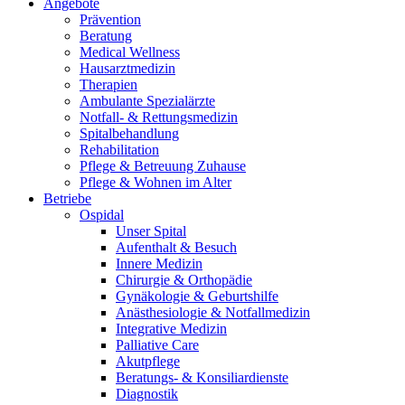
Angebote
Prävention
Beratung
Medical Wellness
Hausarztmedizin
Therapien
Ambulante Spezialärzte
Notfall- & Rettungsmedizin
Spitalbehandlung
Rehabilitation
Pflege & Betreuung Zuhause
Pflege & Wohnen im Alter
Betriebe
Ospidal
Unser Spital
Aufenthalt & Besuch
Innere Medizin
Chirurgie & Orthopädie
Gynäkologie & Geburtshilfe
Anästhesiologie & Notfallmedizin
Integrative Medizin
Palliative Care
Akutpflege
Beratungs- & Konsiliardienste
Diagnostik