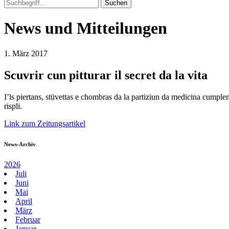
News und Mitteilungen
1. März 2017
Scuvrir cun pitturar il secret da la vita
I’ls piertans, stüvettas e chombras da la partiziun da medicina cumplem
rispli.
Link zum Zeitungsartikel
News-Archiv
2026
Juli
Juni
Mai
April
März
Februar
Januar