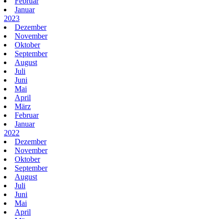
Februar
Januar
2023
Dezember
November
Oktober
September
August
Juli
Juni
Mai
April
März
Februar
Januar
2022
Dezember
November
Oktober
September
August
Juli
Juni
Mai
April