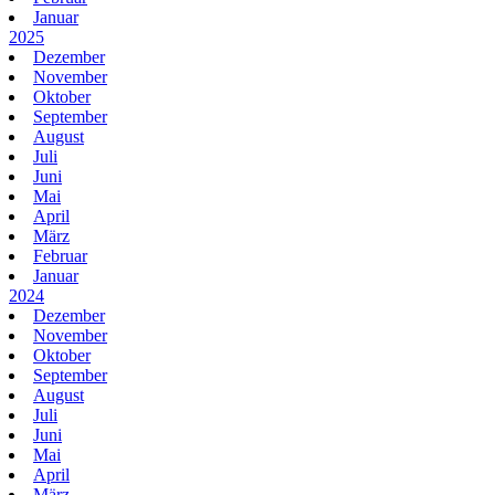
Januar
2025
Dezember
November
Oktober
September
August
Juli
Juni
Mai
April
März
Februar
Januar
2024
Dezember
November
Oktober
September
August
Juli
Juni
Mai
April
März