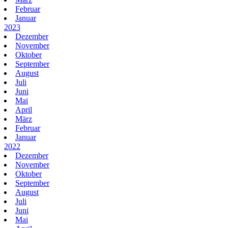
Februar
Januar
2023
Dezember
November
Oktober
September
August
Juli
Juni
Mai
April
März
Februar
Januar
2022
Dezember
November
Oktober
September
August
Juli
Juni
Mai