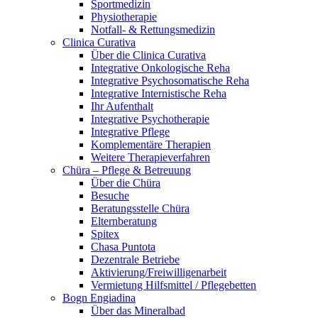
Sportmedizin
Physiotherapie
Notfall- & Rettungsmedizin
Clinica Curativa
Über die Clinica Curativa
Integrative Onkologische Reha
Integrative Psychosomatische Reha
Integrative Internistische Reha
Ihr Aufenthalt
Integrative Psychotherapie
Integrative Pflege
Komplementäre Therapien
Weitere Therapieverfahren
Chüra – Pflege & Betreuung
Über die Chüra
Besuche
Beratungsstelle Chüra
Elternberatung
Spitex
Chasa Puntota
Dezentrale Betriebe
Aktivierung/Freiwilligenarbeit
Vermietung Hilfsmittel / Pflegebetten
Bogn Engiadina
Über das Mineralbad