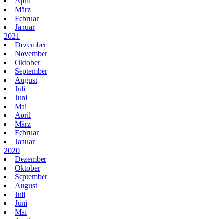
April
März
Februar
Januar
2021
Dezember
November
Oktober
September
August
Juli
Juni
Mai
April
März
Februar
Januar
2020
Dezember
Oktober
September
August
Juli
Juni
Mai