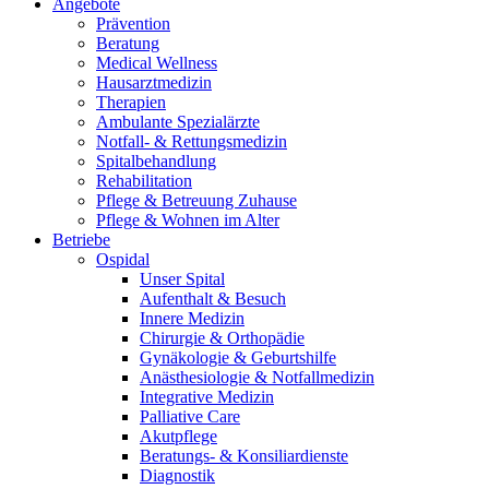
Angebote
Prävention
Beratung
Medical Wellness
Hausarztmedizin
Therapien
Ambulante Spezialärzte
Notfall- & Rettungsmedizin
Spitalbehandlung
Rehabilitation
Pflege & Betreuung Zuhause
Pflege & Wohnen im Alter
Betriebe
Ospidal
Unser Spital
Aufenthalt & Besuch
Innere Medizin
Chirurgie & Orthopädie
Gynäkologie & Geburtshilfe
Anästhesiologie & Notfallmedizin
Integrative Medizin
Palliative Care
Akutpflege
Beratungs- & Konsiliardienste
Diagnostik