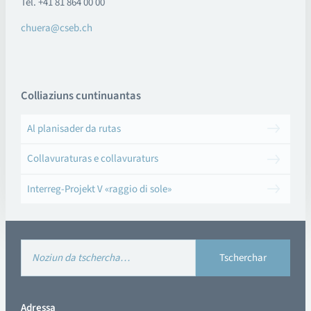
Tel. +41 81 864 00 00
chuera@cseb.ch
Colliaziuns cuntinuantas
Al planisader da rutas
Collavuraturas e collavuraturs
Interreg-Projekt V «raggio di sole»
Adressa