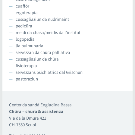
cuafför
ergoterapia
cussagliaziun da nudrimaint
pedicüra
meidi da chasa/meidis da l’institut
logopedia
lia pulmunaria
servezzan da chüra palliativa
cussagliaziun da chüra
fisioterapia
servezzans psichiatrics dal Grischun
pastoraziun
Center da sandà Engiadina Bassa
Chüra – chüra & assistenza
Via da la Dmura 421
CH-7550 Scuol