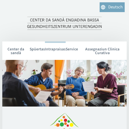
Deutsch
Center da
Spüertas
Intrapraisas
Service
Assegnaziun Clinica
sandà
Curativa