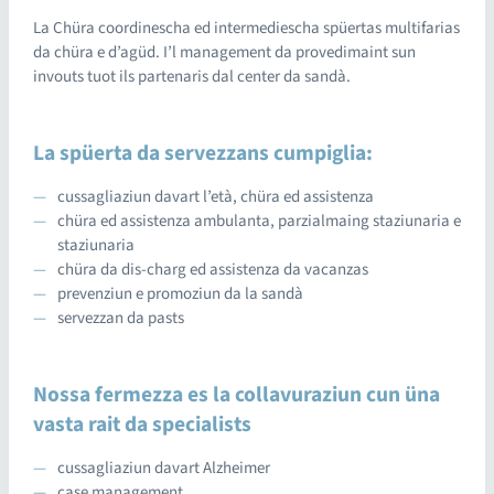
La Chüra coordinescha ed intermediescha spüertas multifarias
da chüra e d’agüd. I’l management da provedimaint sun
invouts tuot ils partenaris dal center da sandà.
La spüerta da servezzans cumpiglia:
cussagliaziun davart l’età, chüra ed assistenza
chüra ed assistenza ambulanta, parzialmaing staziunaria e
staziunaria
chüra da dis-charg ed assistenza da vacanzas
prevenziun e promoziun da la sandà
servezzan da pasts
Nossa fermezza es la collavuraziun cun üna
vasta rait da specialists
cussagliaziun davart Alzheimer
case management