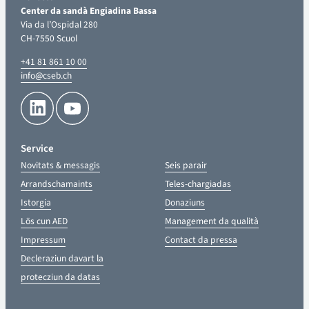
Center da sandà Engiadina Bassa
Via da l’Ospidal 280
CH-7550 Scuol
+41 81 861 10 00
info@cseb.ch
Service
Novitats & messagis
Seis parair
Arrandschamaints
Teles-chargiadas
Istorgia
Donaziuns
Lös cun AED
Management da qualità
Impressum
Contact da pressa
Decleraziun davart la
protecziun da datas