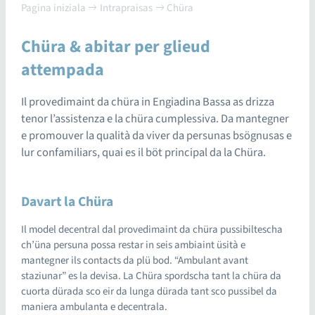
Pagina iniziala
Intrapraisas
Chüra
Chüra & abitar per glieud
attempada
Il provedimaint da chüra in Engiadina Bassa as drizza
tenor l’assistenza e la chüra cumplessiva. Da mantegner
e promouver la qualità da viver da persunas bsögnusas e
lur confamiliars, quai es il böt principal da la Chüra.
Davart la Chüra
Il model decentral dal provedimaint da chüra pussibiltescha
ch’üna persuna possa restar in seis ambiaint üsità e
mantegner ils contacts da plü bod. “Ambulant avant
staziunar” es la devisa. La Chüra spordscha tant la chüra da
cuorta dürada sco eir da lunga dürada tant sco pussibel da
maniera ambulanta e decentrala.