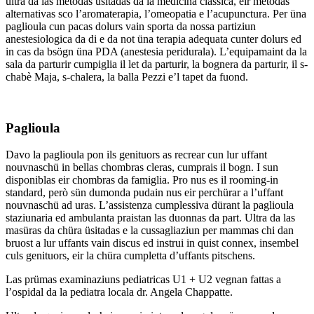
ultra da las metodas üsitadas da la medicina classica, eir metodas
alternativas sco l’aromaterapia, l’omeopatia e l’acupunctura. Per üna
paglioula cun pacas dolurs vain sporta da nossa partiziun
anestesiologica da di e da not üna terapia adequata cunter dolurs ed
in cas da bsögn üna PDA (anestesia peridurala). L’equipamaint da la
sala da parturir cumpiglia il let da parturir, la bognera da parturir, il s-
chabè Maja, s-chalera, la balla Pezzi e’l tapet da fuond.
Paglioula
Davo la paglioula pon ils genituors as recrear cun lur uffant
nouvnaschü in bellas chombras cleras, cumprais il bogn. I sun
disponiblas eir chombras da famiglia. Pro nus es il rooming-in
standard, però sün dumonda pudain nus eir perchürar a l’uffant
nouvnaschü ad uras. L’assistenza cumplessiva dürant la paglioula
staziunaria ed ambulanta praistan las duonnas da part. Ultra da las
masüras da chüra üsitadas e la cussagliaziun per mammas chi dan
bruost a lur uffants vain discus ed instrui in quist connex, insembel
culs genituors, eir la chüra cumpletta d’uffants pitschens.
Las prümas examinaziuns pediatricas U1 + U2 vegnan fattas a
l’ospidal da la pediatra locala dr. Angela Chappatte.