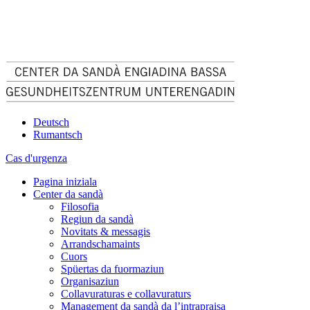
Deutsch
Rumantsch
Cas d'urgenza
Pagina iniziala
Center da sandà
Filosofia
Regiun da sandà
Novitats & messagis
Arrandschamaints
Cuors
Spüertas da fuormaziun
Organisaziun
Collavuraturas e collavuraturs
Management da sandà da l’intrapraisa