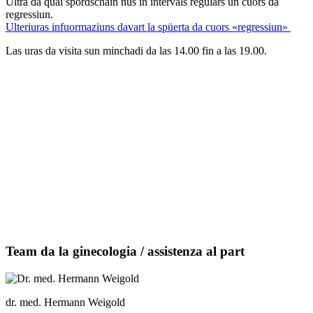
Ultra da quai spordschain nus in intervals regulars ün cuors da
regressiun.
Ulteriuras infuormaziuns davart la spüerta da cuors «regressiun»
Las uras da visita sun minchadi da las 14.00 fin a las 19.00.
Team da la ginecologia / assistenza al part
dr. med. Hermann Weigold