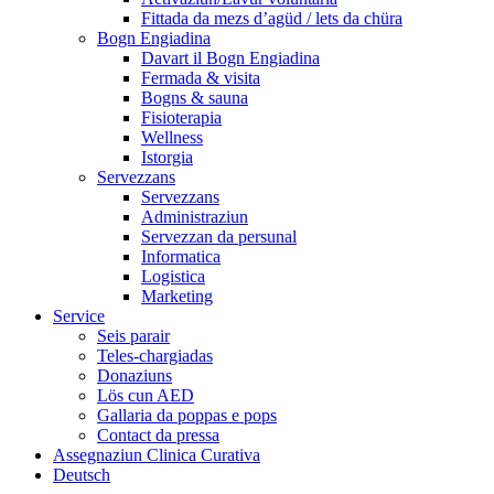
Fittada da mezs d’agüd / lets da chüra
Bogn Engiadina
Davart il Bogn Engiadina
Fermada & visita
Bogns & sauna
Fisioterapia
Wellness
Istorgia
Servezzans
Servezzans
Administraziun
Servezzan da persunal
Informatica
Logistica
Marketing
Service
Seis parair
Teles-chargiadas
Donaziuns
Lös cun AED
Gallaria da poppas e pops
Contact da pressa
Assegnaziun Clinica Curativa
Deutsch