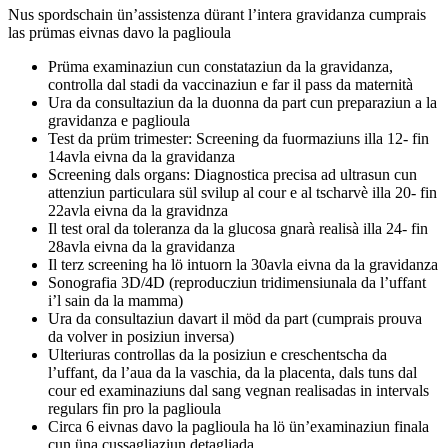
Nus spordschain ün’assistenza dürant l’intera gravidanza cumprais
las prümas eivnas davo la paglioula
Prüma examinaziun cun constataziun da la gravidanza,
controlla dal stadi da vaccinaziun e far il pass da maternità
Ura da consultaziun da la duonna da part cun preparaziun a la
gravidanza e paglioula
Test da prüm trimester: Screening da fuormaziuns illa 12- fin
14avla eivna da la gravidanza
Screening dals organs: Diagnostica precisa ad ultrasun cun
attenziun particulara sül svilup al cour e al tscharvè illa 20- fin
22avla eivna da la gravidnza
Il test oral da toleranza da la glucosa gnarà realisà illa 24- fin
28avla eivna da la gravidanza
Il terz screening ha lö intuorn la 30avla eivna da la gravidanza
Sonografia 3D/4D (reproducziun tridimensiunala da l’uffant
i’l sain da la mamma)
Ura da consultaziun davart il möd da part (cumprais prouva
da volver in posiziun inversa)
Ulteriuras controllas da la posiziun e creschentscha da
l’uffant, da l’aua da la vaschia, da la placenta, dals tuns dal
cour ed examinaziuns dal sang vegnan realisadas in intervals
regulars fin pro la paglioula
Circa 6 eivnas davo la paglioula ha lö ün’examinaziun finala
cun üna cussagliaziun detagliada