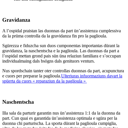
Gravidanza
A l’ospidal praistan las duonnas da part ün’assistenza cumplessiva
da la prüma controlla da la gravidanza fin pro la paglioula.
Sgürezza e fiduzcha sun duos cumponentas importantas dürant la
gravidanza, la naschentscha e la paglioula. Las duonnas da part a
l’ospidal mettan grond pais sün üna relaziun familiara e s’occupan
individualmaing dals bsögns dals genituors venturs.
Nus spordschain tanter oter controllas duonnas da part, acupunctura
e cuors per preparar la paglioula.
Ulteriuras infuormaziuns davart la
spüerta da cuors « reparaziun da la paglioula »
Naschentscha
Illa sala da parturir garantin nus ün’assistenza 1:1 da la duonna da
part. Cun quai es garantida ün’assistenza optimala e sgüra per la
duonna chi parturischa. La sporta dürant la paglioula cumpiglia,