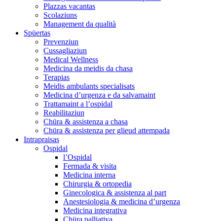
Plazzas vacantas
Scolaziuns
Management da qualità
Spüertas
Prevenziun
Cussagliaziun
Medical Wellness
Medicina da meidis da chasa
Terapias
Meidis ambulants specialisats
Medicina d’urgenza e da salvamaint
Trattamaint a l’ospidal
Reabilitaziun
Chüra & assistenza a chasa
Chüra & assistenza per glieud attempada
Intrapraisas
Ospidal
l’Ospidal
Fermada & visita
Medicina interna
Chirurgia & ortopedia
Ginecologica & assistenza al part
Anestesiologia & medicina d’urgenza
Medicina integrativa
Chüra palliativa