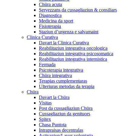
Chüra acuta
Servezzans da cussagliaziun & consiliars
Diagnostica
Medicina da sport
Fisioterapia
Staziun d’urgenza e salvamaint
Clinica Curativa
Davart la Clinica Curativa
Reabilitaziun integrativa oncologica
Reabilitaziun integrativa psicosomatica
Reabilitaziun integrativa internistica
Fermada
Psicoterapia integrativa
Chüra integrativa
Terapias cumplementaras
Ulteriuras metodas da terapia
Chüra
Davart la Chüra
Visitas
Post da cussagliaziun Chüra
Cussagliaziun da genituors
Spitex
Chasa Puntota
Intrapraisas decentralas
Activaziun/Lavur voluntaria