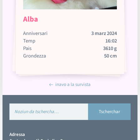
Alba
Anniversari
3 marz 2024
Temp
16:02
Pais
3610 g
Grondezza
50 cm
inavo a la survista
Adressa