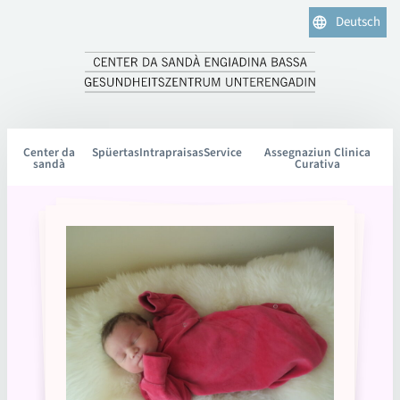
Deutsch
Center da
Spüertas
Intrapraisas
Service
Assegnaziun Clinica
sandà
Curativa