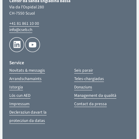
Center da sandà Engiadina Bassa
Via da l’Ospidal 280
CH-7550 Scuol
+41 81 861 10 00
info@cseb.ch
Service
Novitats & messagis
Seis parair
Arrandschamaints
Teles-chargiadas
Istorgia
Donaziuns
Lös cun AED
Management da qualità
Impressum
Contact da pressa
Decleraziun davart la
protecziun da datas