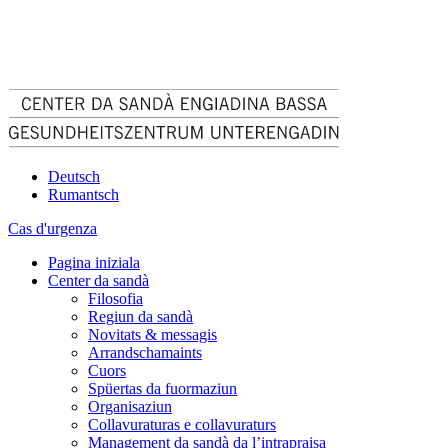
Deutsch
Rumantsch
Cas d'urgenza
Pagina iniziala
Center da sandà
Filosofia
Regiun da sandà
Novitats & messagis
Arrandschamaints
Cuors
Spüertas da fuormaziun
Organisaziun
Collavuraturas e collavuraturs
Management da sandà da l’intrapraisa