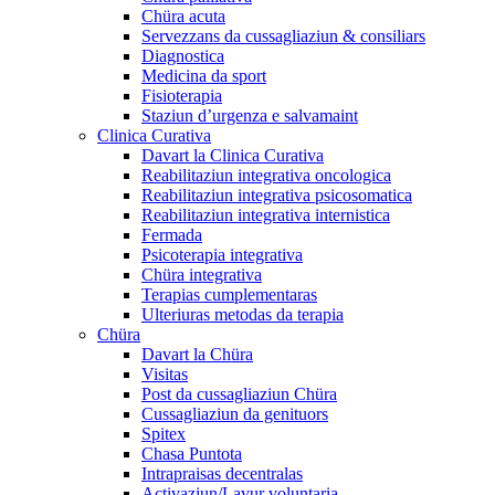
Chüra acuta
Servezzans da cussagliaziun & consiliars
Diagnostica
Medicina da sport
Fisioterapia
Staziun d’urgenza e salvamaint
Clinica Curativa
Davart la Clinica Curativa
Reabilitaziun integrativa oncologica
Reabilitaziun integrativa psicosomatica
Reabilitaziun integrativa internistica
Fermada
Psicoterapia integrativa
Chüra integrativa
Terapias cumplementaras
Ulteriuras metodas da terapia
Chüra
Davart la Chüra
Visitas
Post da cussagliaziun Chüra
Cussagliaziun da genituors
Spitex
Chasa Puntota
Intrapraisas decentralas
Activaziun/Lavur voluntaria