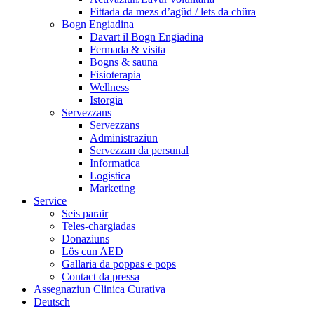
Fittada da mezs d’agüd / lets da chüra
Bogn Engiadina
Davart il Bogn Engiadina
Fermada & visita
Bogns & sauna
Fisioterapia
Wellness
Istorgia
Servezzans
Servezzans
Administraziun
Servezzan da persunal
Informatica
Logistica
Marketing
Service
Seis parair
Teles-chargiadas
Donaziuns
Lös cun AED
Gallaria da poppas e pops
Contact da pressa
Assegnaziun Clinica Curativa
Deutsch