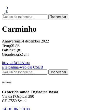
Carminho
Anniversari
14 december 2022
Temp
01:53
Pais
3985 gr
Grondezza
52 cm
inavo a la survista
a la pagina-web dal CSEB
Adressa
Center da sandà Engiadina Bassa
Via da l’Ospidal 280
CH-7550 Scuol
+41 81 861 10 00