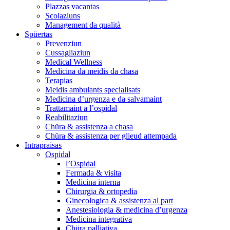
Plazzas vacantas
Scolaziuns
Management da qualità
Spüertas
Prevenziun
Cussagliaziun
Medical Wellness
Medicina da meidis da chasa
Terapias
Meidis ambulants specialisats
Medicina d’urgenza e da salvamaint
Trattamaint a l’ospidal
Reabilitaziun
Chüra & assistenza a chasa
Chüra & assistenza per glieud attempada
Intrapraisas
Ospidal
l’Ospidal
Fermada & visita
Medicina interna
Chirurgia & ortopedia
Ginecologica & assistenza al part
Anestesiologia & medicina d’urgenza
Medicina integrativa
Chüra palliativa