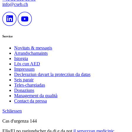
info@cseb.ch
Service
Novitats & messagis
Arrandschamaints
Istorgia
Lös cun AED
Impressum
Decleraziun davart la protecziun da datas
Seis parair
Teles-chargiadas
Donaziuns
Management da qualità
Contact da pressa
Schliessen
Cas d'urgenza 144
Ella/El po ragiundscher da di e da not
il servezzan medicinic