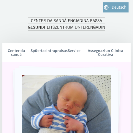
Deutsch
Center da
Spüertas
Intrapraisas
Service
Assegnaziun Clinica
sandà
Curativa