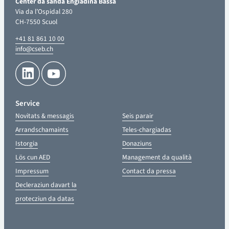
Center da sandà Engiadina Bassa
Via da l’Ospidal 280
CH-7550 Scuol
+41 81 861 10 00
info@cseb.ch
Service
Novitats & messagis
Seis parair
Arrandschamaints
Teles-chargiadas
Istorgia
Donaziuns
Lös cun AED
Management da qualità
Impressum
Contact da pressa
Decleraziun davart la
protecziun da datas