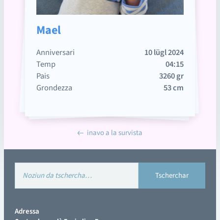
Mael
Anniversari
10 lügl 2024
Temp
04:15
Pais
3260 gr
Grondezza
53 cm
inavo a la survista
Adressa