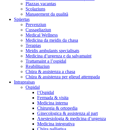
Plazzas vacantas
Scolaziuns
Management da qualità
Spüertas
Prevenziun
Cussagliaziun
Medical Wellness
Medicina da meidis da chasa
Terapias
Meidis ambulants specialisats
Medicina d’urgenza e da salvamaint
Trattamaint a l’ospidal
Reabilitaziun
Chüra & assistenza a chasa
Chüra & assistenza per glieud attempada
Intrapraisas
Ospidal
l’Ospidal
Fermada & visita
Medicina interna
Chirurgia & ortopedia
Ginecologica & assistenza al part
Anestesiologia & medicina d’urgenza
Medicina integrativa
Chüra palliativa