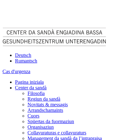
Deutsch
Rumantsch
Cas d'urgenza
Pagina iniziala
Center da sandà
Filosofia
Regiun da sandà
Novitats & messagis
Arrandschamaints
Cuors
Spüertas da fuormaziun
Organisaziun
Collavuraturas e collavuraturs
Management da sandà da l’intrapraisa