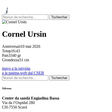
Cornel Ursin
Anniversari
10 mai 2026
Temp
16:43
Pais
3340 gr
Grondezza
51 cm
inavo a la survista
a la pagina-web dal CSEB
Adressa
Center da sandà Engiadina Bassa
Via da l’Ospidal 280
CH-7550 Scuol