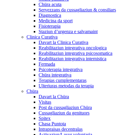
Chüra acuta
Servezzans da cussagliaziun & consiliars
Diagnostica
Medicina da sport
Fisioterapia
Staziun d’urgenza e salvamaint
Clinica Curativa
Davart la Clinica Curativa
Reabilitaziun integrativa oncologica
Reabilitaziun integrativa psicosomatica
Reabilitaziun integrativa internistica
Fermada
Psicoterapia integrativa
Chüra integrativa
Terapias cumplementaras
Ulteriuras metodas da terapia
Chüra
Davart la Chüra
Visitas
Post da cussagliaziun Chüra
Cussagliaziun da genituors
Spitex
Chasa Puntota
Intrapraisas decentralas
Activaziun/Lavur voluntaria