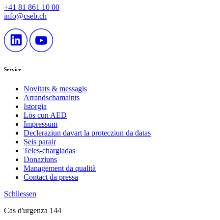
+41 81 861 10 00
info@cseb.ch
Service
Novitats & messagis
Arrandschamaints
Istorgia
Lös cun AED
Impressum
Decleraziun davart la protecziun da datas
Seis parair
Teles-chargiadas
Donaziuns
Management da qualità
Contact da pressa
Schliessen
Cas d'urgenza 144