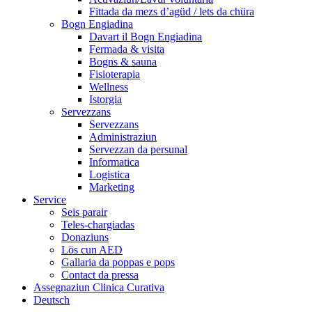
Fittada da mezs d’agüd / lets da chüra
Bogn Engiadina
Davart il Bogn Engiadina
Fermada & visita
Bogns & sauna
Fisioterapia
Wellness
Istorgia
Servezzans
Servezzans
Administraziun
Servezzan da persunal
Informatica
Logistica
Marketing
Service
Seis parair
Teles-chargiadas
Donaziuns
Lös cun AED
Gallaria da poppas e pops
Contact da pressa
Assegnaziun Clinica Curativa
Deutsch