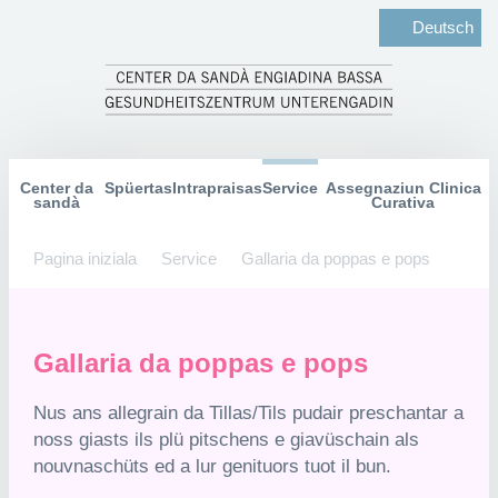
Deutsch
Center da
Spüertas
Intrapraisas
Service
Assegnaziun Clinica
sandà
Curativa
Pagina iniziala
Service
Gallaria da poppas e pops
Gallaria da poppas e pops
Nus ans allegrain da Tillas/Tils pudair preschantar a
noss giasts ils plü pitschens e giavüschain als
nouvnaschüts ed a lur genituors tuot il bun.