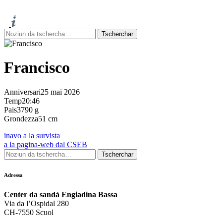
Francisco
Anniversari
25 mai 2026
Temp
20:46
Pais
3790 g
Grondezza
51 cm
inavo a la survista
a la pagina-web dal CSEB
Adressa
Center da sandà Engiadina Bassa
Via da l’Ospidal 280
CH-7550 Scuol