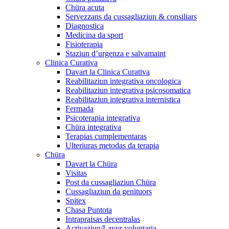
Chüra acuta
Servezzans da cussagliaziun & consiliars
Diagnostica
Medicina da sport
Fisioterapia
Staziun d’urgenza e salvamaint
Clinica Curativa
Davart la Clinica Curativa
Reabilitaziun integrativa oncologica
Reabilitaziun integrativa psicosomatica
Reabilitaziun integrativa internistica
Fermada
Psicoterapia integrativa
Chüra integrativa
Terapias cumplementaras
Ulteriuras metodas da terapia
Chüra
Davart la Chüra
Visitas
Post da cussagliaziun Chüra
Cussagliaziun da genituors
Spitex
Chasa Puntota
Intrapraisas decentralas
Activaziun/Lavur voluntaria