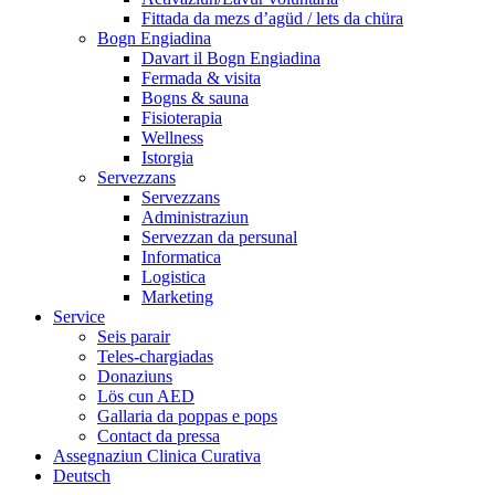
Fittada da mezs d’agüd / lets da chüra
Bogn Engiadina
Davart il Bogn Engiadina
Fermada & visita
Bogns & sauna
Fisioterapia
Wellness
Istorgia
Servezzans
Servezzans
Administraziun
Servezzan da persunal
Informatica
Logistica
Marketing
Service
Seis parair
Teles-chargiadas
Donaziuns
Lös cun AED
Gallaria da poppas e pops
Contact da pressa
Assegnaziun Clinica Curativa
Deutsch