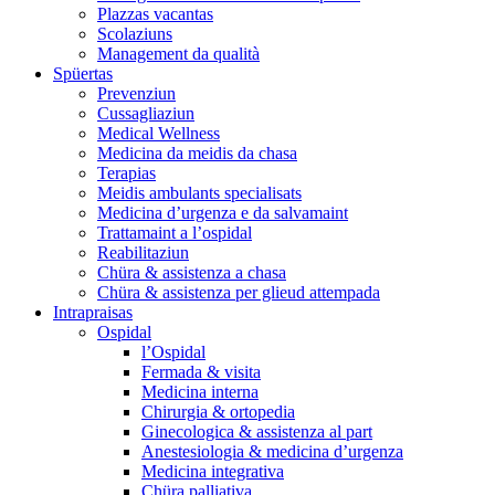
Plazzas vacantas
Scolaziuns
Management da qualità
Spüertas
Prevenziun
Cussagliaziun
Medical Wellness
Medicina da meidis da chasa
Terapias
Meidis ambulants specialisats
Medicina d’urgenza e da salvamaint
Trattamaint a l’ospidal
Reabilitaziun
Chüra & assistenza a chasa
Chüra & assistenza per glieud attempada
Intrapraisas
Ospidal
l’Ospidal
Fermada & visita
Medicina interna
Chirurgia & ortopedia
Ginecologica & assistenza al part
Anestesiologia & medicina d’urgenza
Medicina integrativa
Chüra palliativa