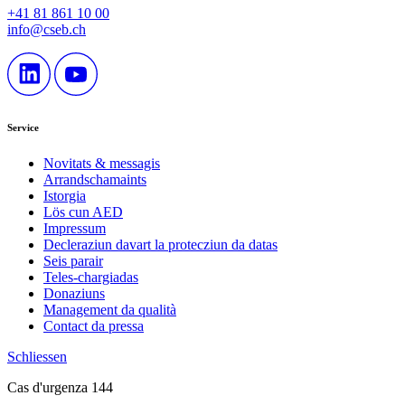
+41 81 861 10 00
info@cseb.ch
Service
Novitats & messagis
Arrandschamaints
Istorgia
Lös cun AED
Impressum
Decleraziun davart la protecziun da datas
Seis parair
Teles-chargiadas
Donaziuns
Management da qualità
Contact da pressa
Schliessen
Cas d'urgenza 144