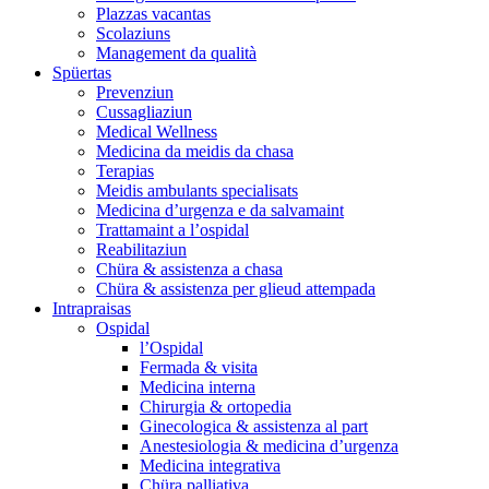
Plazzas vacantas
Scolaziuns
Management da qualità
Spüertas
Prevenziun
Cussagliaziun
Medical Wellness
Medicina da meidis da chasa
Terapias
Meidis ambulants specialisats
Medicina d’urgenza e da salvamaint
Trattamaint a l’ospidal
Reabilitaziun
Chüra & assistenza a chasa
Chüra & assistenza per glieud attempada
Intrapraisas
Ospidal
l’Ospidal
Fermada & visita
Medicina interna
Chirurgia & ortopedia
Ginecologica & assistenza al part
Anestesiologia & medicina d’urgenza
Medicina integrativa
Chüra palliativa