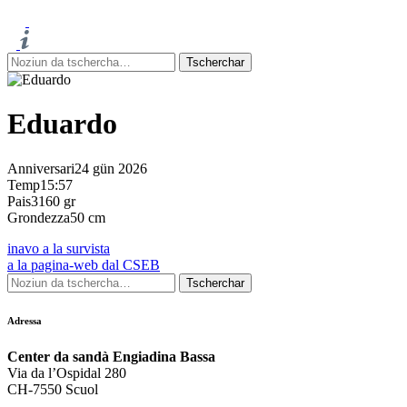
Eduardo
Anniversari
24 gün 2026
Temp
15:57
Pais
3160 gr
Grondezza
50 cm
inavo a la survista
a la pagina-web dal CSEB
Adressa
Center da sandà Engiadina Bassa
Via da l’Ospidal 280
CH-7550 Scuol