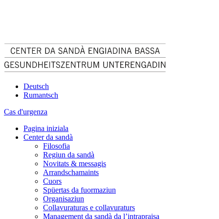
Deutsch
Rumantsch
Cas d'urgenza
Pagina iniziala
Center da sandà
Filosofia
Regiun da sandà
Novitats & messagis
Arrandschamaints
Cuors
Spüertas da fuormaziun
Organisaziun
Collavuraturas e collavuraturs
Management da sandà da l’intrapraisa