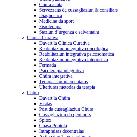
Chüra acuta
Servezzans da cussagliaziun & consiliars
Diagnostica
Medicina da sport
Fisioterapia
Staziun d’urgenza e salvamaint
Clinica Curativa
Davart la Clinica Curativa
Reabilitaziun integrativa oncologica
Reabilitaziun integrativa psicosomatica
Reabilitaziun integrativa internistica
Fermada
Psicoterapia integrativa
Chüra integrativa
Terapias cumplementaras
Ulteriuras metodas da terapia
Chüra
Davart la Chüra
Visitas
Post da cussagliaziun Chüra
Cussagliaziun da genituors
Spitex
Chasa Puntota
Intrapraisas decentralas
Activaziun/Lavur voluntaria