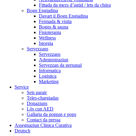
Fittada da mezs d’agüd / lets da chüra
Bogn Engiadina
Davart il Bogn Engiadina
Fermada & visita
Bogns & sauna
Fisioterapia
Wellness
Istorgia
Servezzans
Servezzans
Administraziun
Servezzan da persunal
Informatica
Logistica
Marketing
Service
Seis parair
Teles-chargiadas
Donaziuns
Lös cun AED
Gallaria da poppas e pops
Contact da pressa
Assegnaziun Clinica Curativa
Deutsch