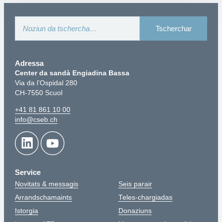
Adressa
Center da sandà Engiadina Bassa
Via da l’Ospidal 280
CH-7550 Scuol
+41 81 861 10 00
info@cseb.ch
Service
Novitats & messagis
Seis parair
Arrandschamaints
Teles-chargiadas
Istorgia
Donaziuns