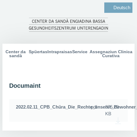
Deutsch
Center da
Spüertas
Intrapraisas
Service
Assegnaziun Clinica
sandà
Curativa
Documaint
2022.02.11_CPB_Chüra_Die_Rechte_unserer_Bewohner
pdf
875.29
KB