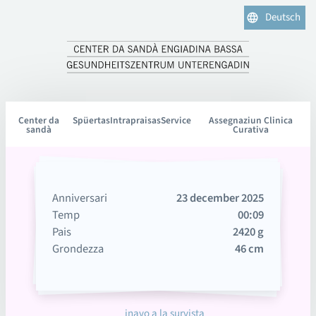
Deutsch
Center da
Spüertas
Intrapraisas
Service
Assegnaziun Clinica
sandà
Curativa
Anniversari
23 december 2025
Temp
00:09
Pais
2420 g
Grondezza
46 cm
inavo a la survista