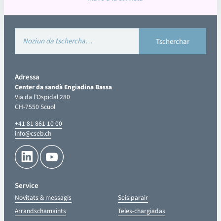
Adressa
Center da sandà Engiadina Bassa
Via da l’Ospidal 280
CH-7550 Scuol
+41 81 861 10 00
info@cseb.ch
Service
Novitats & messagis
Seis parair
Arrandschamaints
Teles-chargiadas