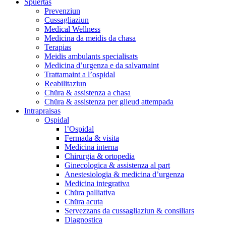
Spüertas
Prevenziun
Cussagliaziun
Medical Wellness
Medicina da meidis da chasa
Terapias
Meidis ambulants specialisats
Medicina d’urgenza e da salvamaint
Trattamaint a l’ospidal
Reabilitaziun
Chüra & assistenza a chasa
Chüra & assistenza per glieud attempada
Intrapraisas
Ospidal
l’Ospidal
Fermada & visita
Medicina interna
Chirurgia & ortopedia
Ginecologica & assistenza al part
Anestesiologia & medicina d’urgenza
Medicina integrativa
Chüra palliativa
Chüra acuta
Servezzans da cussagliaziun & consiliars
Diagnostica