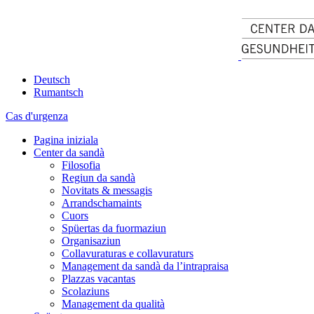
Deutsch
Rumantsch
Cas d'urgenza
Pagina iniziala
Center da sandà
Filosofia
Regiun da sandà
Novitats & messagis
Arrandschamaints
Cuors
Spüertas da fuormaziun
Organisaziun
Collavuraturas e collavuraturs
Management da sandà da l’intrapraisa
Plazzas vacantas
Scolaziuns
Management da qualità