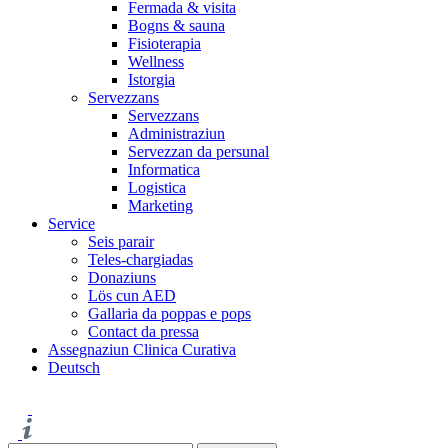
Fermada & visita
Bogns & sauna
Fisioterapia
Wellness
Istorgia
Servezzans
Servezzans
Administraziun
Servezzan da persunal
Informatica
Logistica
Marketing
Service
Seis parair
Teles-chargiadas
Donaziuns
Lös cun AED
Gallaria da poppas e pops
Contact da pressa
Assegnaziun Clinica Curativa
Deutsch