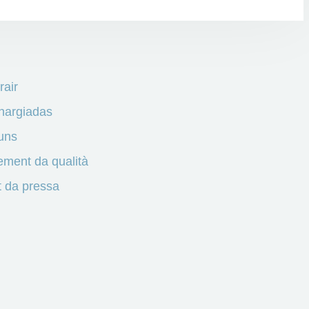
rair
hargiadas
uns
ment da qualità
 da pressa