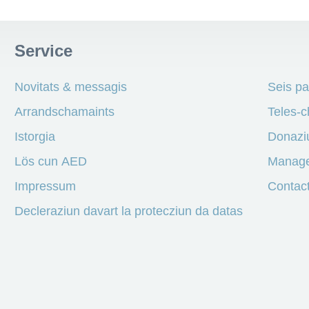
Service
Novitats & messagis
Seis pa
Arrandschamaints
Teles-c
Istorgia
Donazi
Lös cun AED
Manage
Impressum
Contact
Decleraziun davart la protecziun da datas