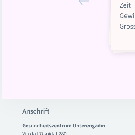
Zeit
Gewi
Grös
Anschrift
Gesundheitszentrum Unterengadin
Via da l’Ospidal 280