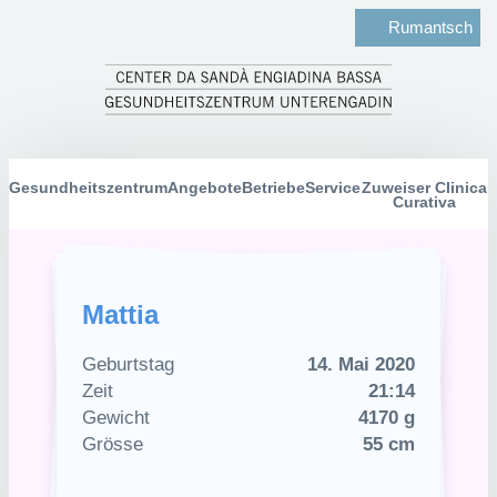
Rumantsch
Gesundheitszentrum
Angebote
Betriebe
Service
Zuweiser Clinica
Curativa
Mattia
Geburtstag
14. Mai 2020
Zeit
21:14
Gewicht
4170 g
Grösse
55 cm