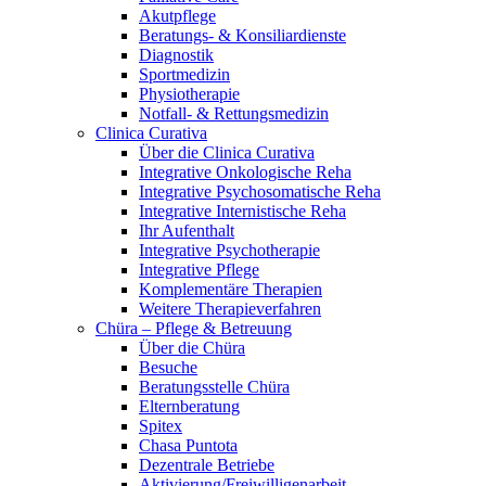
Akutpflege
Beratungs- & Konsiliardienste
Diagnostik
Sportmedizin
Physiotherapie
Notfall- & Rettungsmedizin
Clinica Curativa
Über die Clinica Curativa
Integrative Onkologische Reha
Integrative Psychosomatische Reha
Integrative Internistische Reha
Ihr Aufenthalt
Integrative Psychotherapie
Integrative Pflege
Komplementäre Therapien
Weitere Therapieverfahren
Chüra – Pflege & Betreuung
Über die Chüra
Besuche
Beratungsstelle Chüra
Elternberatung
Spitex
Chasa Puntota
Dezentrale Betriebe
Aktivierung/Freiwilligenarbeit