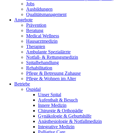
Jobs
Ausbildungen
Qualitätsmanagement
Angebote
Prävention
Beratung
Medical Wellness
Hausarztmedizin
Therapien
Ambulante Spezialärzte
Notfall- & Rettungsmedizin
Spitalbehandlung
Rehabilitation
Pflege & Betreuung Zuhause
Pflege & Wohnen im Alter
Betriebe
Ospidal
Unser Spital
Aufenthalt & Besuch
Innere Medizin
Chirurgie & Orthopädie
Gynäkologie & Geburtshilfe
Anästhesiologie & Notfallmedizin
Integrative Medizin
Palliative Care