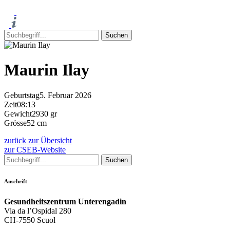
Maurin Ilay
Geburtstag
5. Februar 2026
Zeit
08:13
Gewicht
2930 gr
Grösse
52 cm
zurück zur Übersicht
zur CSEB-Website
Anschrift
Gesundheitszentrum Unterengadin
Via da l’Ospidal 280
CH-7550 Scuol