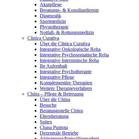
Akutpflege
Beratungs- & Konsiliardienste
Diagnostik
Sportmedizin
Physiotherapie
Notfall- & Rettungsmedizin
Clinica Curativa
Über die Clinica Curativa
Integrative Onkologische Reha
Integrative Psychosomatische Reha
Integrative Internistische Reha
Ihr Aufenthalt
Integrative Psychotherapie
Integrative Pflege
Komplementäre Therapien
Weitere Therapieverfahren
Chüra – Pflege & Betreuung
Über die Chüra
Besuche
Beratungsstelle Chüra
Elternberatung
Spitex
Chasa Puntota
Dezentrale Betriebe
Aktivierung/Freiwilligenarbeit