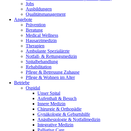
Jobs
Ausbildungen
Qualitätsmanagement
Angebote
Prävention
Beratung
Medical Wellness
Hausarztmedizin
Therapien
Ambulante Spezialärzte
Notfall- & Rettungsmedizin
Spitalbehandlung
Rehabilitation
Pflege & Betreuung Zuhause
Pflege & Wohnen im Alter
Betriebe
Ospidal
Unser Spital
Aufenthalt & Besuch
Innere Medizin
Chirurgie & Orthopädie
Gynäkologie & Geburtshilfe
Anästhesiologie & Notfallmedizin
Integrative Medizin
Palliative Care