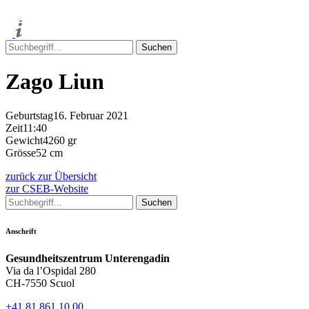
Zago Liun
Geburtstag
16. Februar 2021
Zeit
11:40
Gewicht
4260 gr
Grösse
52 cm
zurück zur Übersicht
zur CSEB-Website
Anschrift
Gesundheitszentrum Unterengadin
Via da l’Ospidal 280
CH-7550 Scuol
+41 81 861 10 00