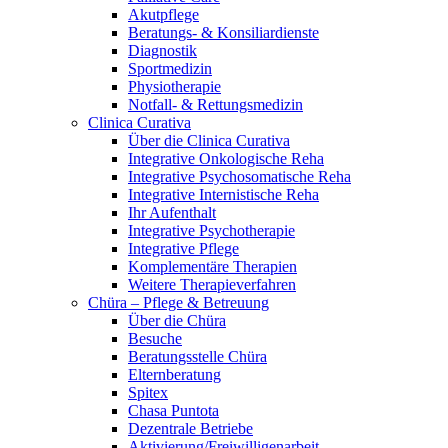
Akutpflege
Beratungs- & Konsiliardienste
Diagnostik
Sportmedizin
Physiotherapie
Notfall- & Rettungsmedizin
Clinica Curativa
Über die Clinica Curativa
Integrative Onkologische Reha
Integrative Psychosomatische Reha
Integrative Internistische Reha
Ihr Aufenthalt
Integrative Psychotherapie
Integrative Pflege
Komplementäre Therapien
Weitere Therapieverfahren
Chüra – Pflege & Betreuung
Über die Chüra
Besuche
Beratungsstelle Chüra
Elternberatung
Spitex
Chasa Puntota
Dezentrale Betriebe
Aktivierung/Freiwilligenarbeit