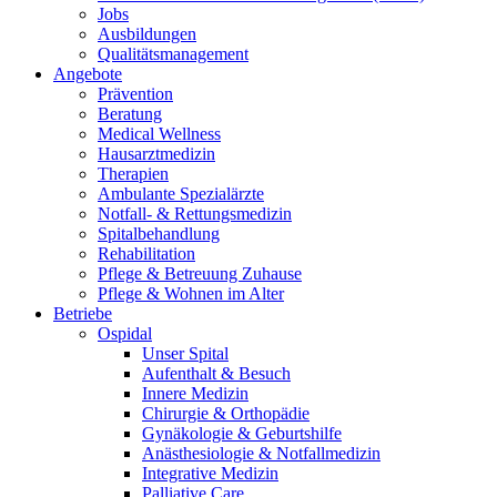
Jobs
Ausbildungen
Qualitätsmanagement
Angebote
Prävention
Beratung
Medical Wellness
Hausarztmedizin
Therapien
Ambulante Spezialärzte
Notfall- & Rettungsmedizin
Spitalbehandlung
Rehabilitation
Pflege & Betreuung Zuhause
Pflege & Wohnen im Alter
Betriebe
Ospidal
Unser Spital
Aufenthalt & Besuch
Innere Medizin
Chirurgie & Orthopädie
Gynäkologie & Geburtshilfe
Anästhesiologie & Notfallmedizin
Integrative Medizin
Palliative Care