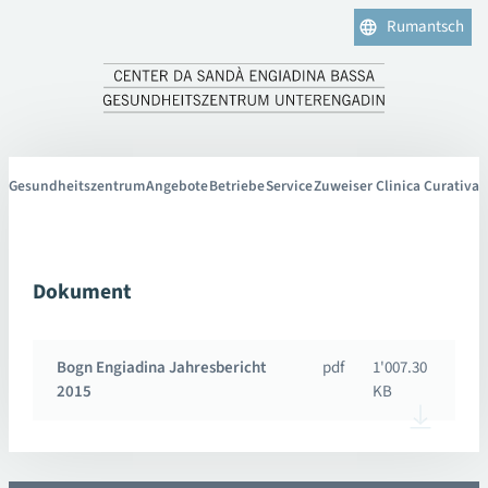
Rumantsch
Gesundheitszentrum
Angebote
Betriebe
Service
Zuweiser Clinica Curativa
Dokument
Bogn Engiadina Jahresbericht
pdf
1'007.30
2015
KB