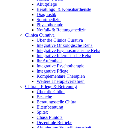
Akutpflege
Beratungs- & Konsiliardienste
Diagnostik
Sportmedizin
Physiotherapie
Notfall- & Rettungsmedizin
Clinica Curativa
Über die Clinica Curativa
Integrative Onkologische Reha
Integrative Psychosomatische Reha
Integrative Internistische Reha
Ihr Aufenthalt
Integrative Psychotherapie
Integrative Pflege
Komplementäre Therapien
Weitere Therapieverfahren
Chüra – Pflege & Betreuung
Über die Chüra
Besuche
Beratungsstelle Chüra
Elternberatung
Spitex
Chasa Puntota
Dezentrale Betriebe
Aktivierung/Freiwilligenarbeit