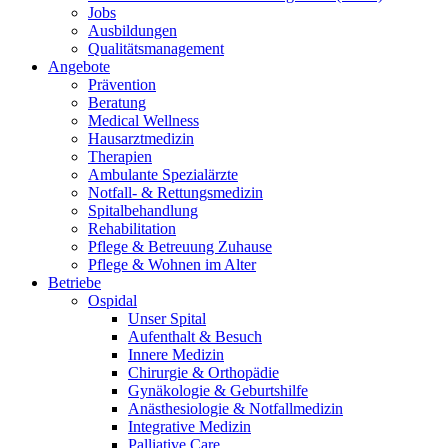
Jobs
Ausbildungen
Qualitätsmanagement
Angebote
Prävention
Beratung
Medical Wellness
Hausarztmedizin
Therapien
Ambulante Spezialärzte
Notfall- & Rettungsmedizin
Spitalbehandlung
Rehabilitation
Pflege & Betreuung Zuhause
Pflege & Wohnen im Alter
Betriebe
Ospidal
Unser Spital
Aufenthalt & Besuch
Innere Medizin
Chirurgie & Orthopädie
Gynäkologie & Geburtshilfe
Anästhesiologie & Notfallmedizin
Integrative Medizin
Palliative Care