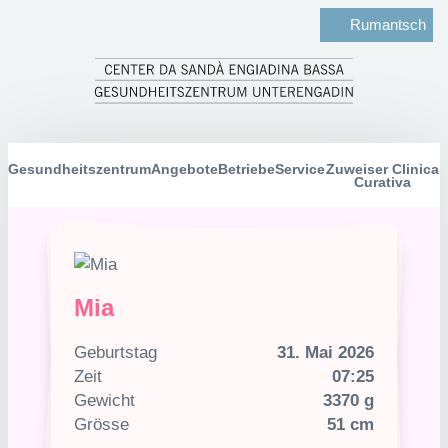
Rumantsch
Gesundheitszentrum
Angebote
Betriebe
Service
Zuweiser Clinica
Curativa
Mia
Geburtstag
31. Mai 2026
Zeit
07:25
Gewicht
3370 g
Grösse
51 cm