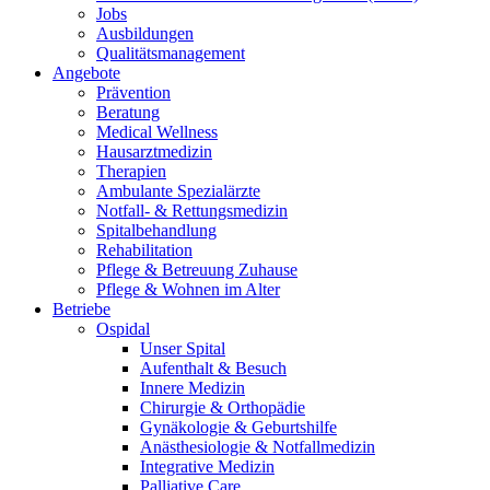
Jobs
Ausbildungen
Qualitätsmanagement
Angebote
Prävention
Beratung
Medical Wellness
Hausarztmedizin
Therapien
Ambulante Spezialärzte
Notfall- & Rettungsmedizin
Spitalbehandlung
Rehabilitation
Pflege & Betreuung Zuhause
Pflege & Wohnen im Alter
Betriebe
Ospidal
Unser Spital
Aufenthalt & Besuch
Innere Medizin
Chirurgie & Orthopädie
Gynäkologie & Geburtshilfe
Anästhesiologie & Notfallmedizin
Integrative Medizin
Palliative Care