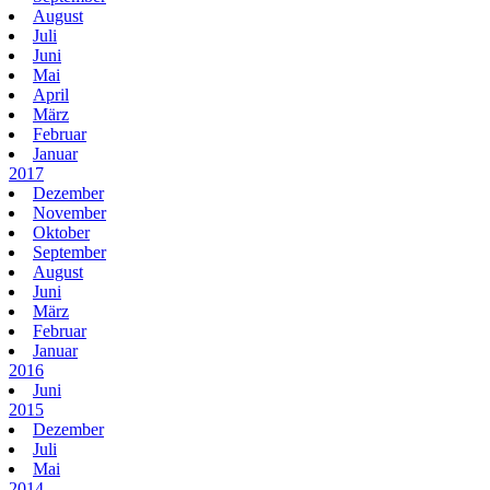
August
Juli
Juni
Mai
April
März
Februar
Januar
2017
Dezember
November
Oktober
September
August
Juni
März
Februar
Januar
2016
Juni
2015
Dezember
Juli
Mai
2014