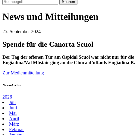
News und Mitteilungen
25. September 2024
Spende für die Canorta Scuol
Der Tag der offenen Tür am Ospidal Scuol war nicht nur für di
Engiadina/Val Müstair ging an die Chüra d’uffants Engiadina Ba
Zur Medienmitteilung
News-Archiv
2026
Juli
Juni
Mai
April
März
Februar
Januar