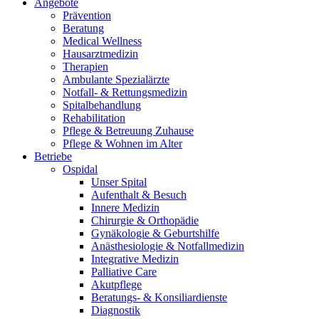
Angebote
Prävention
Beratung
Medical Wellness
Hausarztmedizin
Therapien
Ambulante Spezialärzte
Notfall- & Rettungsmedizin
Spitalbehandlung
Rehabilitation
Pflege & Betreuung Zuhause
Pflege & Wohnen im Alter
Betriebe
Ospidal
Unser Spital
Aufenthalt & Besuch
Innere Medizin
Chirurgie & Orthopädie
Gynäkologie & Geburtshilfe
Anästhesiologie & Notfallmedizin
Integrative Medizin
Palliative Care
Akutpflege
Beratungs- & Konsiliardienste
Diagnostik