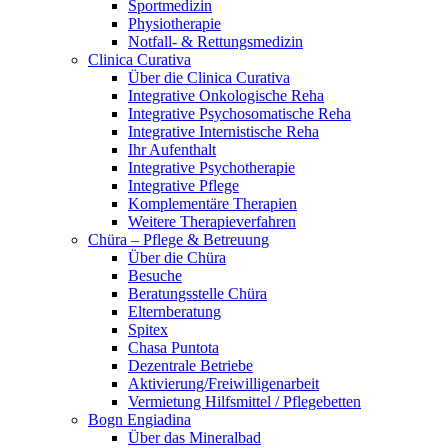
Sportmedizin
Physiotherapie
Notfall- & Rettungsmedizin
Clinica Curativa
Über die Clinica Curativa
Integrative Onkologische Reha
Integrative Psychosomatische Reha
Integrative Internistische Reha
Ihr Aufenthalt
Integrative Psychotherapie
Integrative Pflege
Komplementäre Therapien
Weitere Therapieverfahren
Chüra – Pflege & Betreuung
Über die Chüra
Besuche
Beratungsstelle Chüra
Elternberatung
Spitex
Chasa Puntota
Dezentrale Betriebe
Aktivierung/Freiwilligenarbeit
Vermietung Hilfsmittel / Pflegebetten
Bogn Engiadina
Über das Mineralbad