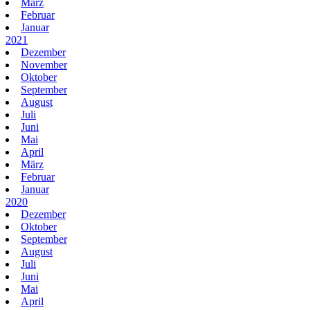
März
Februar
Januar
2021
Dezember
November
Oktober
September
August
Juli
Juni
Mai
April
März
Februar
Januar
2020
Dezember
Oktober
September
August
Juli
Juni
Mai
April