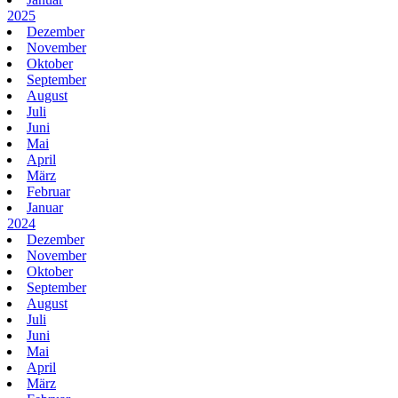
2025
Dezember
November
Oktober
September
August
Juli
Juni
Mai
April
März
Februar
Januar
2024
Dezember
November
Oktober
September
August
Juli
Juni
Mai
April
März